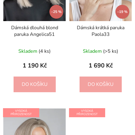
–25 %
–19 %
Dámská dlouhá blond
Dámská krátká paruka
paruka Angelica51
Paola33
Skladem
(4 ks)
Skladem
(>5 ks)
1 190 Kč
1 690 Kč
DO KOŠÍKU
DO KOŠÍKU
VYSOKÁ
VYSOKÁ
PŘIROZENOST
PŘIROZENOST