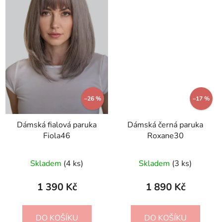
–26 %
–17 %
Dámská fialová paruka
Dámská černá paruka
Fiola46
Roxane30
Skladem
(4 ks)
Skladem
(3 ks)
1 390 Kč
1 890 Kč
DO KOŠÍKU
DO KOŠÍKU