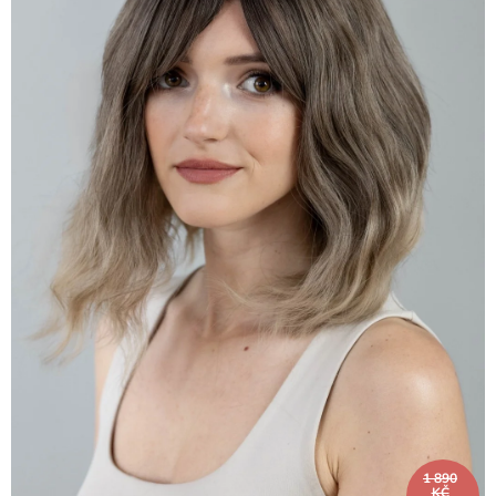
1 890
KČ