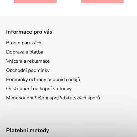
Z
á
Informace pro vás
p
a
Blog o parukách
t
Doprava a platba
í
Vrácení a reklamace
Obchodní podmínky
Podmínky ochrany osobních údajů
Odstoupení od kupní smlouvy
Mimosoudní řešení spotřebitelských sporů
Platební metody