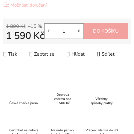
Možnosti doručení
1 890 Kč
–15 %
DO KOŠÍKU
1 590 Kč
Měrná cena:
Tisk
Zeptat se
Hlídat
Sdílet
Doprava
zdarma nad
Všechny
Česká značka paruk
1 500 Kč
způsoby platby
Certifikát na nulový
Na naše paruky
Vrácení zdarma do 30