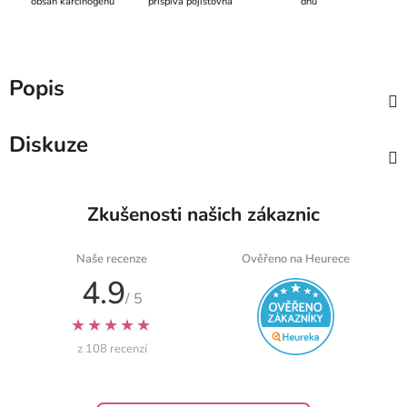
obsah karcinogenů
přispívá pojišťovna
dnů
Popis
Diskuze
Zkušenosti našich zákaznic
Naše recenze
Ověřeno na Heurece
4.9
/ 5
★★★★★
z 108 recenzí