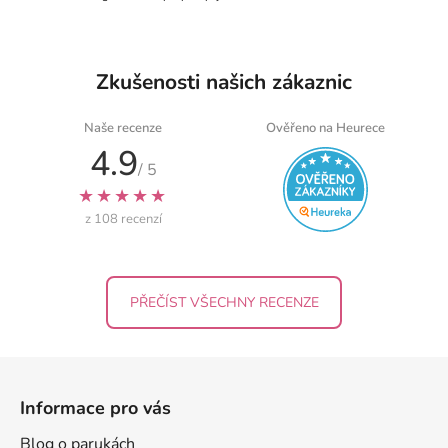
i
s
u
Zkušenosti našich zákaznic
Naše recenze
Ověřeno na Heurece
4.9
/ 5
★★★★★
z 108 recenzí
PŘEČÍST VŠECHNY RECENZE
Z
á
Informace pro vás
p
a
Blog o parukách