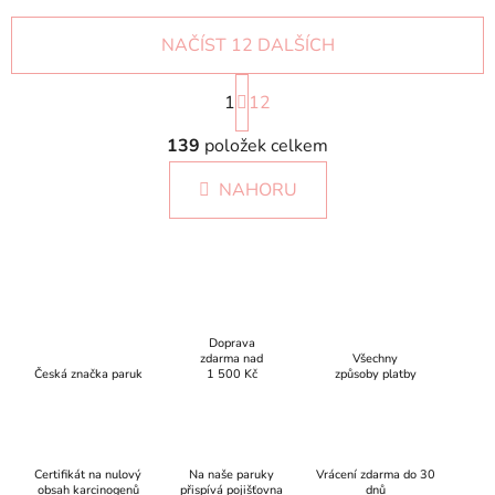
NAČÍST 12 DALŠÍCH
S
1
t
12
r
O
á
139
položek celkem
v
n
l
k
NAHORU
á
o
d
v
a
á
c
n
í
í
p
r
Doprava
zdarma nad
Všechny
v
Česká značka paruk
1 500 Kč
způsoby platby
k
y
v
ý
Certifikát na nulový
Na naše paruky
Vrácení zdarma do 30
p
obsah karcinogenů
přispívá pojišťovna
dnů