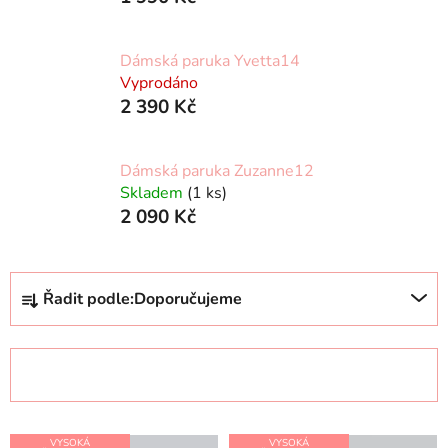
Dámská paruka Yvetta14
Vyprodáno
2 390 Kč
Dámská paruka Zuzanne12
Skladem
(1 ks)
2 090 Kč
Ř
Řadit podle:
Doporučujeme
a
z
e
OTEVŘÍT FILTR
n
í
V
p
VYSOKÁ
VYSOKÁ