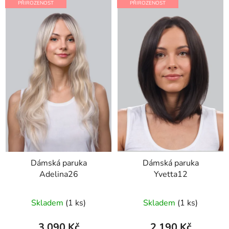
ý
PŘIROZENOST
PŘIROZENOST
r
p
o
i
d
s
u
p
k
r
t
o
ů
d
u
k
t
ů
Dámská paruka
Dámská paruka
Adelina26
Yvetta12
Skladem
(1 ks)
Skladem
(1 ks)
3 090 Kč
2 190 Kč