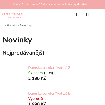
Přejít
Vrácení zdarma do 30 dnů - stačí objednat a vyzkoušet.
na
Hledat
NÁKUP
obsah
KOŠÍK
Domů
/
Paruky
/
Novinky
Novinky
Nejprodávanější
Dámská paruka Yvetta12
Skladem
(1 ks)
2 190 Kč
Dámská paruka Yvetta15
Vyprodáno
1 990 Kč