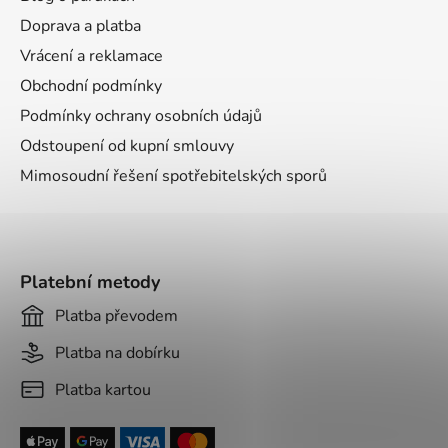
t
Doprava a platba
í
Vrácení a reklamace
Obchodní podmínky
Podmínky ochrany osobních údajů
Odstoupení od kupní smlouvy
Mimosoudní řešení spotřebitelských sporů
Platební metody
Platba převodem
Platba na dobírku
Platba kartou