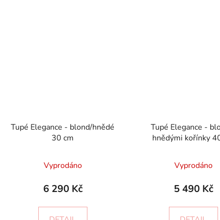
Tupé Elegance - blond/hnědé
Tupé Elegance - bl
30 cm
hnědými kořínky 4
Vyprodáno
Vyprodáno
6 290 Kč
5 490 Kč
DETAIL
DETAIL