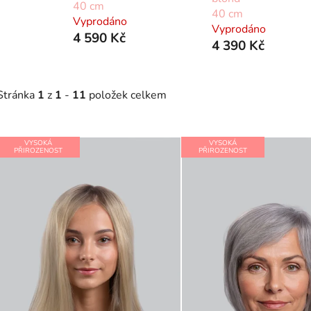
40 cm
40 cm
Vyprodáno
Vyprodáno
4 590 Kč
4 390 Kč
Stránka
1
z
1
-
11
položek celkem
V
VYSOKÁ
VYSOKÁ
ý
PŘIROZENOST
PŘIROZENOST
p
s
p
r
o
d
u