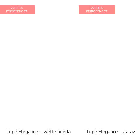
VYSOKÁ
VYSOKÁ
PŘIROZENOST
PŘIROZENOST
Tupé Elegance - světle hnědá
Tupé Elegance - zlata