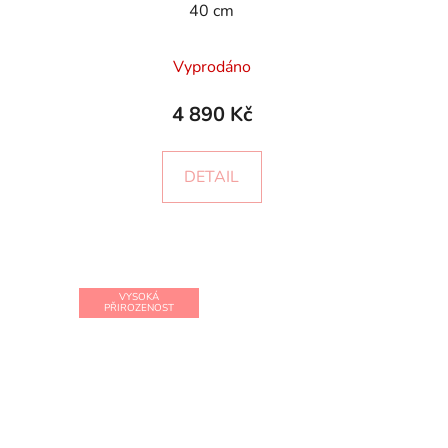
40 cm
Vyprodáno
4 890 Kč
DETAIL
VYSOKÁ
PŘIROZENOST