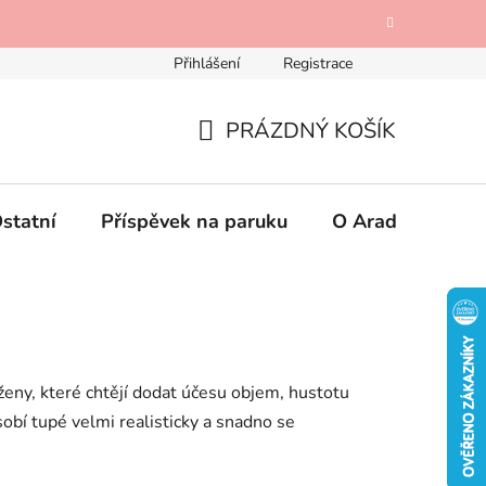
Přihlášení
Registrace
Odstoupení od kupní smlouvy
Mimosoudní řešení spotřebi
PRÁZDNÝ KOŠÍK
NÁKUPNÍ
KOŠÍK
statní
Příspěvek na paruku
O Aradese
K
ženy, které chtějí dodat účesu objem, hustotu
sobí tupé velmi realisticky a snadno se