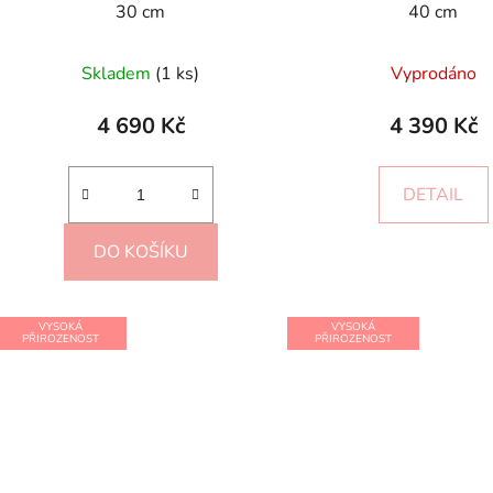
30 cm
40 cm
Skladem
(1 ks)
Vyprodáno
4 690 Kč
4 390 Kč
DETAIL
DO KOŠÍKU
VYSOKÁ
VYSOKÁ
PŘIROZENOST
PŘIROZENOST