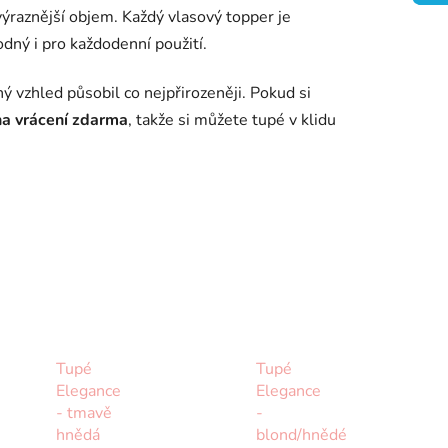
výraznější objem. Každý vlasový topper je
odný i pro každodenní použití.
ý vzhled působil co nejpřirozeněji. Pokud si
na vrácení zdarma
, takže si můžete tupé v klidu
Tupé
Tupé
Elegance
Elegance
- tmavě
-
hnědá
blond/hnědé