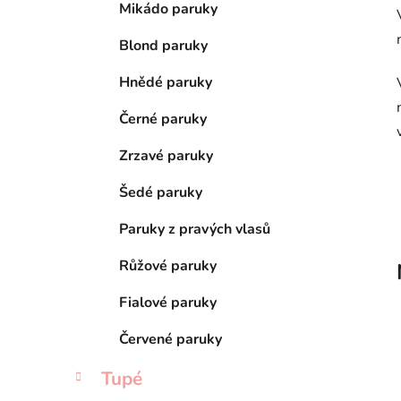
e
n
Mikádo paruky
í
Blond paruky
p
a
Hnědé paruky
n
Černé paruky
e
l
Zrzavé paruky
Šedé paruky
Paruky z pravých vlasů
Růžové paruky
Fialové paruky
Červené paruky
Tupé