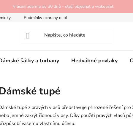
Vrácení zdarma do 30 dnů - stačí objednat a vyzkoušet.
mínky
Podmínky ochrany osobních údajů
Doprava a platba
Dámské šátky a turbany
Hedvábné povlaky
O
Dámské tupé
Dámské tupé z pravých vlasů představuje přirozené řešení pro 
nebo jemně zakrýt řídnoucí vlasy. Díky použití pravých vlasů pů
přizpůsobí vašemu vlastnímu účesu.