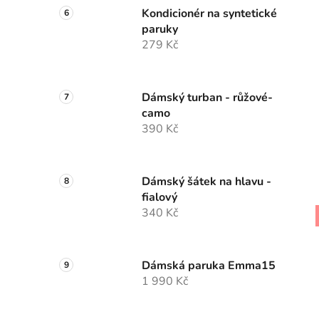
Kondicionér na syntetické
paruky
279 Kč
Dámský turban - růžové-
camo
390 Kč
Dámský šátek na hlavu -
fialový
340 Kč
Dámská paruka Emma15
1 990 Kč