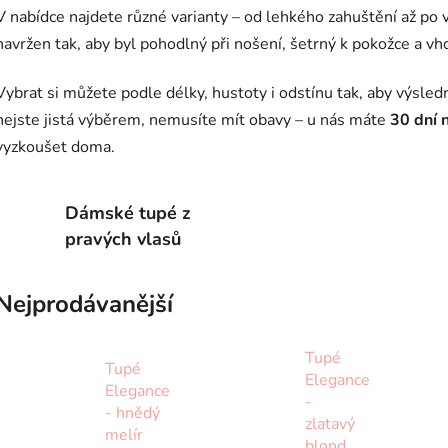
V nabídce najdete různé varianty – od lehkého zahuštění až po 
navržen tak, aby byl pohodlný při nošení, šetrný k pokožce a vh
Vybrat si můžete podle délky, hustoty i odstínu tak, aby výsledn
nejste jistá výběrem, nemusíte mít obavy – u nás máte
30 dní 
vyzkoušet doma.
Dámské tupé z
pravých vlasů
Nejprodávanější
Tupé
Tupé
Elegance
Elegance
-
- hnědý
zlatavý
melír
blond