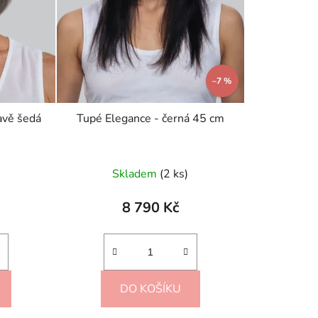
ů
–7 %
avě šedá
Tupé Elegance - černá 45 cm
Skladem
(2 ks)
8 790 Kč
DO KOŠÍKU