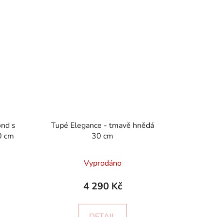
ond s
Tupé Elegance - tmavě hnědá
0 cm
30 cm
Vyprodáno
4 290 Kč
DETAIL