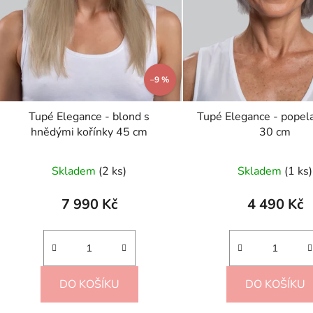
k
t
ů
–9 %
Tupé Elegance - blond s
Tupé Elegance - popel
hnědými kořínky 45 cm
30 cm
Skladem
(2 ks)
Skladem
(1 ks)
7 990 Kč
4 490 Kč
DO KOŠÍKU
DO KOŠÍKU