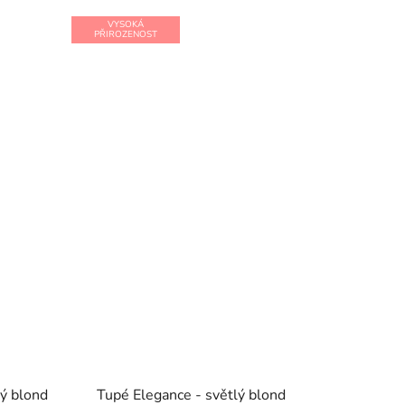
VYSOKÁ
PŘIROZENOST
vý blond
Tupé Elegance - světlý blond