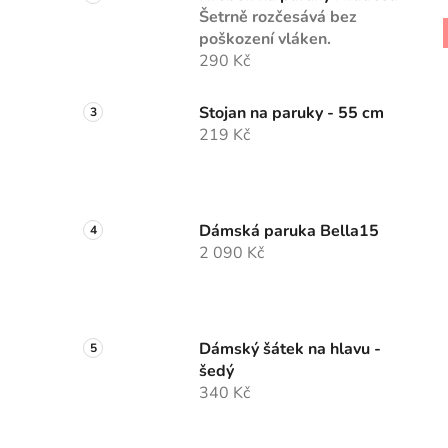
Šetrně rozčesává bez
poškození vláken.
290 Kč
Stojan na paruky - 55 cm
219 Kč
Dámská paruka Bella15
2 090 Kč
Dámský šátek na hlavu -
šedý
340 Kč