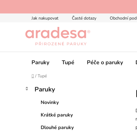
Přejít
na
obsah
Jak nakupovat
Časté dotazy
Obchodní pod
Paruky
Tupé
Péče o paruky
Domů
/
Tupé
P
K
Přeskočit
Paruky
a
kategorie
o
t
s
Novinky
e
t
g
Krátké paruky
r
o
a
r
Dlouhé paruky
i
n