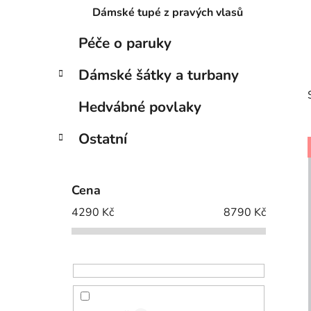
Dámské tupé z pravých vlasů
Péče o paruky
Dámské šátky a turbany
Hedvábné povlaky
Ostatní
i
Cena
4290
Kč
8790
Kč