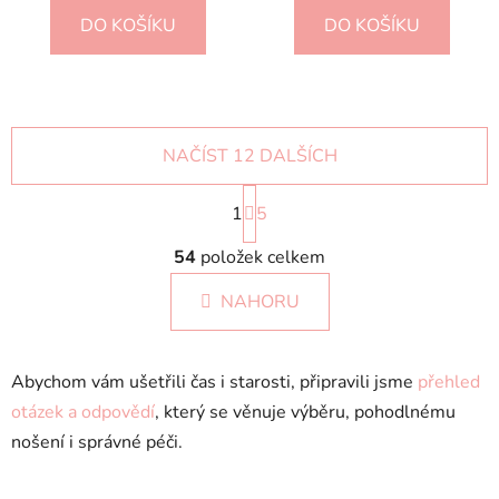
DO KOŠÍKU
DO KOŠÍKU
NAČÍST 12 DALŠÍCH
S
1
t
5
r
O
á
54
položek celkem
v
n
l
k
NAHORU
á
o
d
v
a
á
Abychom vám ušetřili čas i starosti, připravili jsme
přehled
c
n
í
í
otázek a odpovědí
, který se věnuje výběru, pohodlnému
p
nošení i správné péči.
r
v