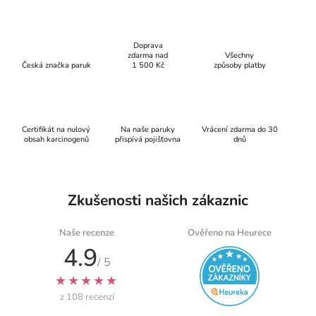
k
y
v
Doprava
ý
zdarma nad
Všechny
p
Česká značka paruk
1 500 Kč
způsoby platby
i
s
u
Certifikát na nulový
Na naše paruky
Vrácení zdarma do 30
obsah karcinogenů
přispívá pojišťovna
dnů
Zkušenosti našich zákaznic
Naše recenze
Ověřeno na Heurece
4.9
/ 5
★★★★★
z 108 recenzí