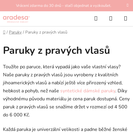
Přejít
Vrácení zdarma do 30 dnů - stačí objednat a vyzkoušet.
na
Hledat
NÁKUP
obsah
KOŠÍK
Domů
/
Paruky
/
Paruky z pravých vlasů
Paruky z pravých vlasů
Toužíte po paruce, která vypadá jako vaše vlastní vlasy?
Naše paruky z pravých vlasů jsou vyrobeny z kvalitních
jihoamerických vlasů a nabízí ještě více přirozený vzhled,
hebkost a pohyb, než naše
syntetické dámské paruky
. Díky
výhodnému původu materiálu je cena paruk dostupná. Ceny
paruk z pravých vlasů se snažíme držet v rozmezí od 4 500
do 6 000 Kč.
Každá paruka je univerzální velikosti a padne běžné ženské