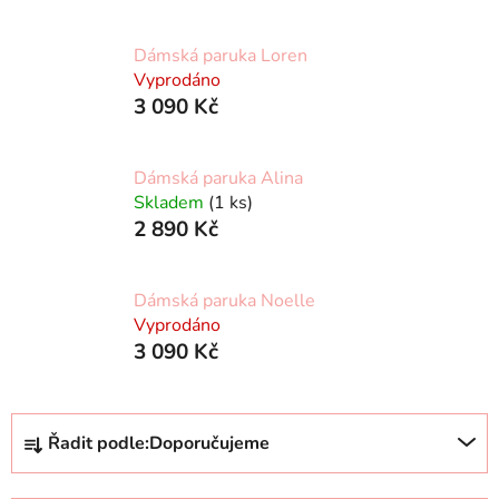
Dámská paruka Loren
Vyprodáno
3 090 Kč
Dámská paruka Alina
Skladem
(1 ks)
2 890 Kč
Dámská paruka Noelle
Vyprodáno
3 090 Kč
Ř
Řadit podle:
Doporučujeme
a
z