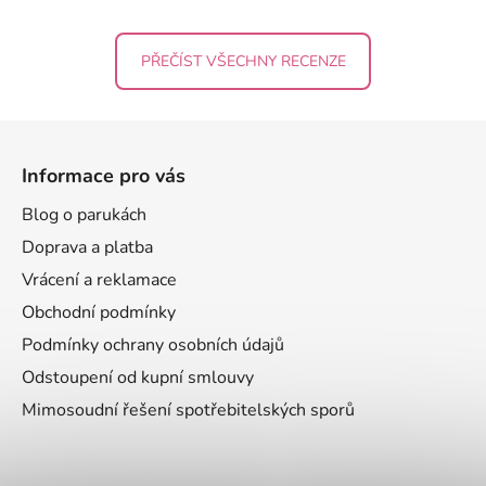
PŘEČÍST VŠECHNY RECENZE
Z
á
Informace pro vás
p
a
Blog o parukách
t
Doprava a platba
í
Vrácení a reklamace
Obchodní podmínky
Podmínky ochrany osobních údajů
Odstoupení od kupní smlouvy
Mimosoudní řešení spotřebitelských sporů