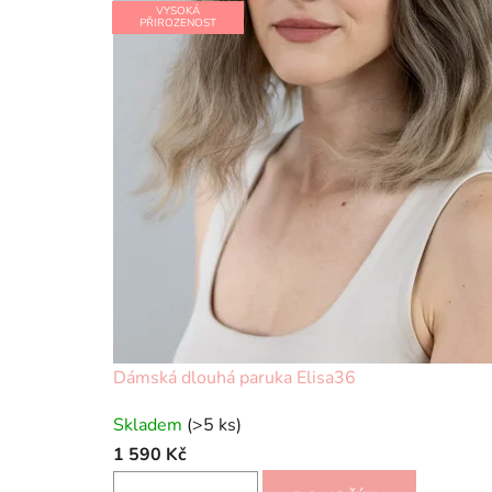
VYSOKÁ
PŘIROZENOST
Dámská dlouhá paruka Elisa36
Skladem
(>5 ks)
1 590 Kč