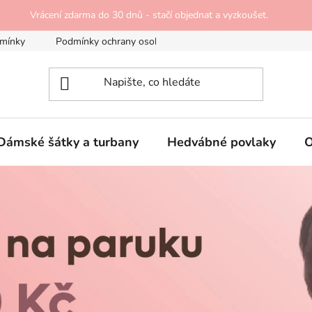
Vše skladem v Plzni!
mínky
Podmínky ochrany osobních údajů
Doprava a platba
Dámské šátky a turbany
Hedvábné povlaky
O