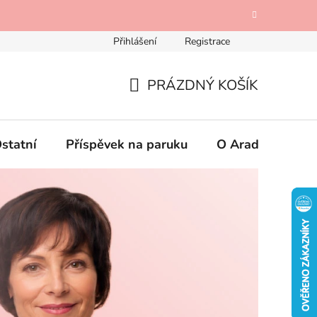
Přihlášení
Registrace
Odstoupení od kupní smlouvy
Mimosoudní řešení spotřebi
PRÁZDNÝ KOŠÍK
NÁKUPNÍ
KOŠÍK
statní
Příspěvek na paruku
O Aradese
K