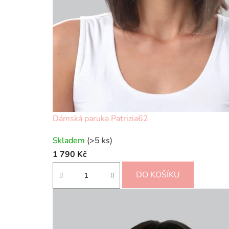
Dámská paruka Patrizia62
Skladem
(>5 ks)
1 790 Kč
DO KOŠÍKU