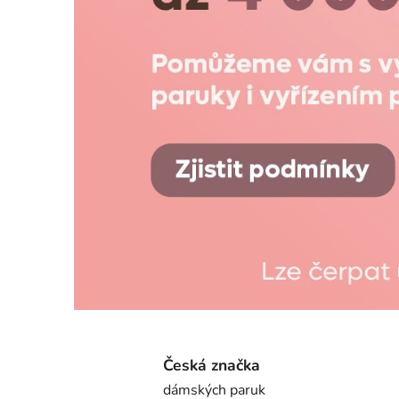
y
A
r
a
d
e
s
a
-
k
v
a
Česká značka
dámských paruk