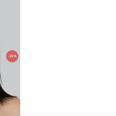
–15 %