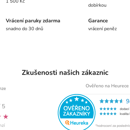
1 500 Kč
dobírkou
Vrácení paruky zdarma
Garance
snadno do 30 dnů
vrácení peněz
Zkušenosti našich zákaznic
Ověřeno na Heurece
nze
/ 5
★★
nzí