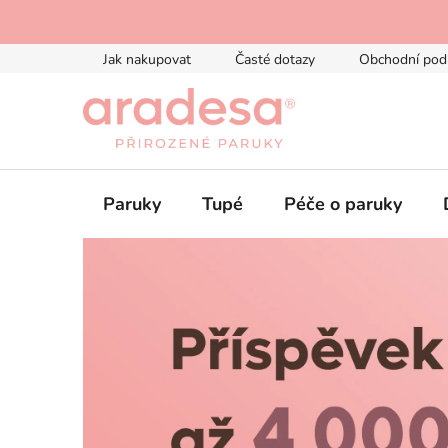
Přejít
na
obsah
Jak nakupovat
Časté dotazy
Obchodní pod
Paruky
Tupé
Péče o paruky
P
a
r
u
k