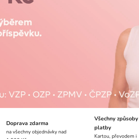
Všechny způsoby
Doprava zdarma
platby
na všechny objednávky nad
Kartou, převodem i