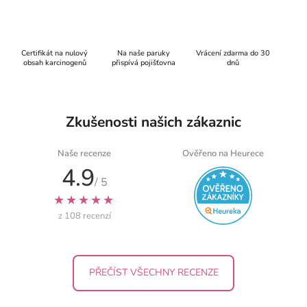
k
y
v
ý
Certifikát na nulový
Na naše paruky
Vrácení zdarma do 30
p
obsah karcinogenů
přispívá pojišťovna
dnů
i
s
u
Zkušenosti našich zákaznic
Naše recenze
Ověřeno na Heurece
4.9
/ 5
★★★★★
z 108 recenzí
PŘEČÍST VŠECHNY RECENZE