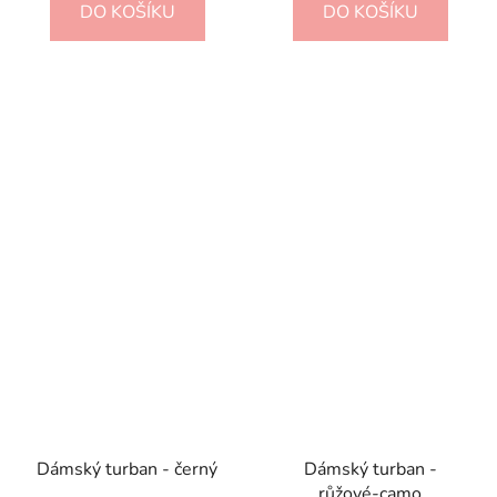
DO KOŠÍKU
DO KOŠÍKU
z
5
hvězdiček.
Dámský turban - černý
Dámský turban -
růžové-camo