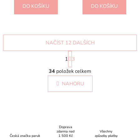
DO KOŠÍKU
DO KOŠÍKU
NAČÍST 12 DALŠÍCH
S
1
t
3
r
O
á
34
položek celkem
v
n
l
k
NAHORU
á
o
d
v
a
á
c
n
í
í
p
r
Doprava
zdarma nad
Všechny
v
Česká značka paruk
1 500 Kč
způsoby platby