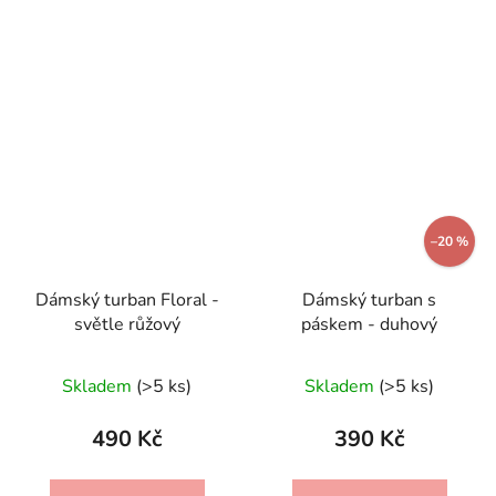
–20 %
Dámský turban Floral -
Dámský turban s
světle růžový
páskem - duhový
Průměrné
Skladem
(>5 ks)
Skladem
(>5 ks)
hodnocení
produktu
490 Kč
390 Kč
je
5,0