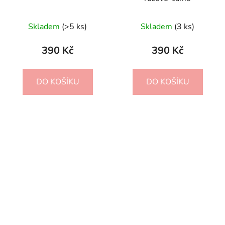
Průměrné
Skladem
(>5 ks)
Skladem
(3 ks)
hodnocení
produktu
390 Kč
390 Kč
je
4,0
DO KOŠÍKU
DO KOŠÍKU
z
5
hvězdiček.