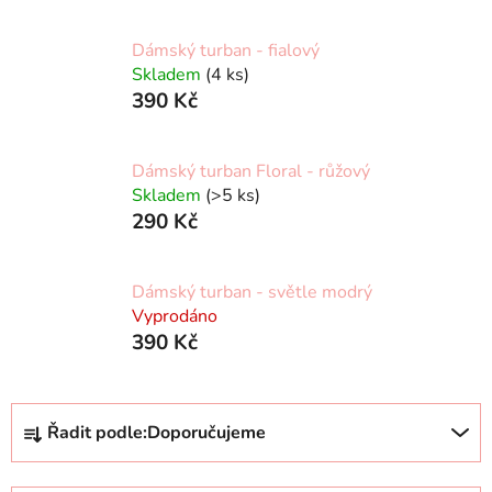
Dámský turban - fialový
Skladem
(4 ks)
390 Kč
Dámský turban Floral - růžový
Skladem
(>5 ks)
290 Kč
Dámský turban - světle modrý
Vyprodáno
390 Kč
Ř
Řadit podle:
Doporučujeme
a
z