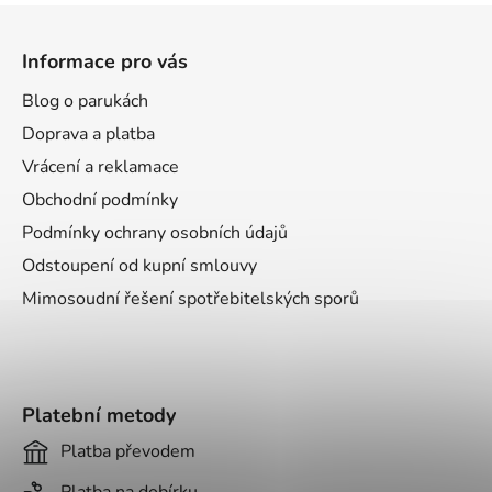
Z
á
Informace pro vás
p
a
Blog o parukách
t
Doprava a platba
í
Vrácení a reklamace
Obchodní podmínky
Podmínky ochrany osobních údajů
Odstoupení od kupní smlouvy
Mimosoudní řešení spotřebitelských sporů
Platební metody
Platba převodem