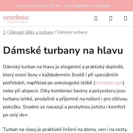
Přejít
Vrácení zdarma do 30 dnů - stačí objednat a vyzkoušet.
na
Hledat
NÁKUP
obsah
KOŠÍK
Domů
/
Dámské šátky a turbany
/
Dámské turbany
Dámské turbany na hlavu
Dámský turban na hlavu je elegantní a praktický doplněk,
který ocení ženy v každodenním životě i při speciálních
potřebách, například po onkologické léčbě (
chemoterapii
)
nebo při alopecii. Díky kombinaci bavlny a polyesteru jsou
turbany lehké, prodyšné a příjemné na nošení i pro citlivou
pokožku. Snadno se nasazují a poskytnou jistotu i komfort
po celý den.
Turban na vlasy je praktické řešení na doma, ven i na cesty.