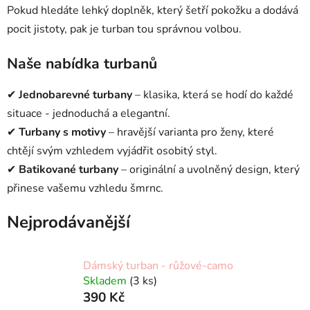
Pokud hledáte lehký doplněk, který šetří pokožku a dodává
pocit jistoty, pak je turban tou správnou volbou.
Naše nabídka turbanů
✔
Jednobarevné turbany
– klasika, která se hodí do každé
situace - jednoduchá a elegantní.
✔
Turbany s motivy
– hravější varianta pro ženy, které
chtějí svým vzhledem vyjádřit osobitý styl.
✔
Batikované turbany
– originální a uvolněný design, který
přinese vašemu vzhledu šmrnc.
Nejprodávanější
Dámský turban - růžové-camo
Skladem
(3 ks)
390 Kč