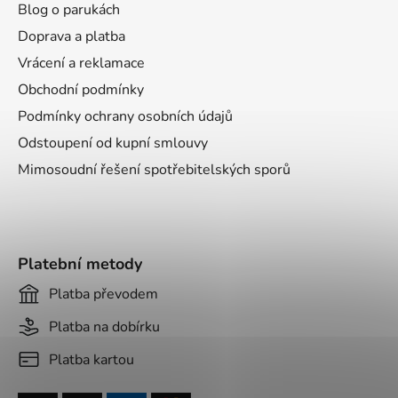
a
Blog o parukách
t
Doprava a platba
í
Vrácení a reklamace
Obchodní podmínky
Podmínky ochrany osobních údajů
Odstoupení od kupní smlouvy
Mimosoudní řešení spotřebitelských sporů
Platební metody
Platba převodem
Platba na dobírku
Platba kartou