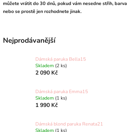
můžete vrátit do 30 dnů, pokud vám nesedne střih, barva
nebo se prostě jen rozhodnete jinak.
Nejprodávanější
Dámská paruka Bella15
Skladem
(2 ks)
2 090 Kč
Dámská paruka Emma15
Skladem
(1 ks)
1 990 Kč
Dámská blond paruka Renata21
Skladem
(1 ks)