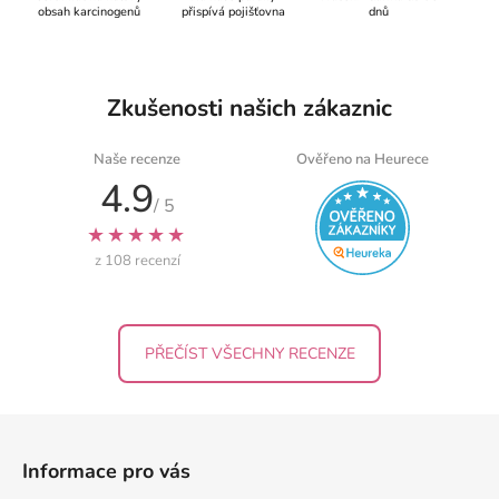
obsah karcinogenů
přispívá pojišťovna
dnů
Zkušenosti našich zákaznic
Naše recenze
Ověřeno na Heurece
4.9
/ 5
★★★★★
z 108 recenzí
PŘEČÍST VŠECHNY RECENZE
Z
á
Informace pro vás
p