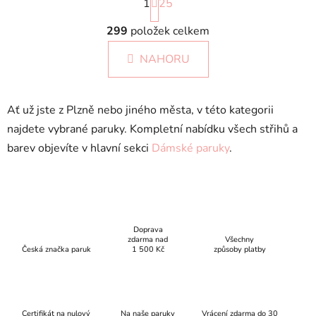
1
t
25
r
O
á
299
položek celkem
v
n
l
k
NAHORU
á
o
d
v
a
á
Ať už jste z Plzně nebo jiného města, v této kategorii
c
n
í
í
najdete vybrané paruky. Kompletní nabídku všech střihů a
p
barev objevíte v hlavní sekci
Dámské paruky
.
r
v
k
y
v
Doprava
ý
zdarma nad
Všechny
p
Česká značka paruk
1 500 Kč
způsoby platby
i
s
u
Certifikát na nulový
Na naše paruky
Vrácení zdarma do 30