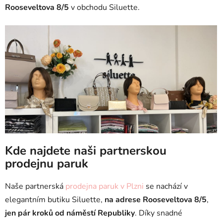
Rooseveltova 8/5
v obchodu Siluette.
Kde najdete naši partnerskou
prodejnu paruk
Naše partnerská
prodejna paruk v Plzni
se nachází v
elegantním butiku Siluette,
na adrese Rooseveltova 8/5
,
jen pár kroků od náměstí Republiky
. Díky snadné