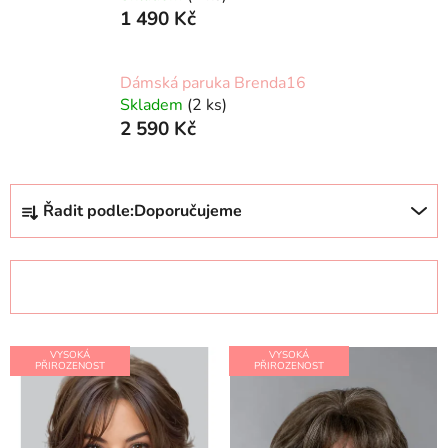
1 490 Kč
Dámská paruka Brenda16
Skladem
(2 ks)
2 590 Kč
Ř
Řadit podle:
Doporučujeme
a
z
e
OTEVŘÍT FILTR
n
í
V
p
VYSOKÁ
VYSOKÁ
ý
PŘIROZENOST
PŘIROZENOST
r
p
o
i
d