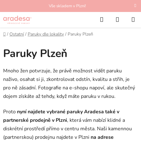
Přejít
Vše skladem v Plzni!
na
Hledat
NÁKUP
obsah
KOŠÍK
Domů
/
Ostatní
/
Paruky dle lokality
/
Paruky Plzeň
Paruky Plzeň
Mnoho žen potvrzuje, že právě možnost vidět paruku
naživo, osahat si ji, zkontrolovat odstín, kvalitu a střih, je
pro ně zásadní. Fotografie na e-shopu napoví, ale skutečný
dojem získáte až tehdy, když máte paruku v rukou.
Proto
nyní najdete vybrané paruky Aradesa také v
partnerské prodejně v Plzni
, která vám nabízí klidné a
diskrétní prostředí přímo v centru města. Naši kamennou
(partnerskou) prodejnu najdete v Plzni
na adrese