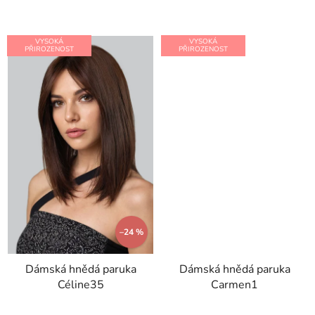
5
5
hvězdiček.
hvězdiček.
VYSOKÁ
VYSOKÁ
PŘIROZENOST
PŘIROZENOST
–24 %
Dámská hnědá paruka
Dámská hnědá paruka
Céline35
Carmen1