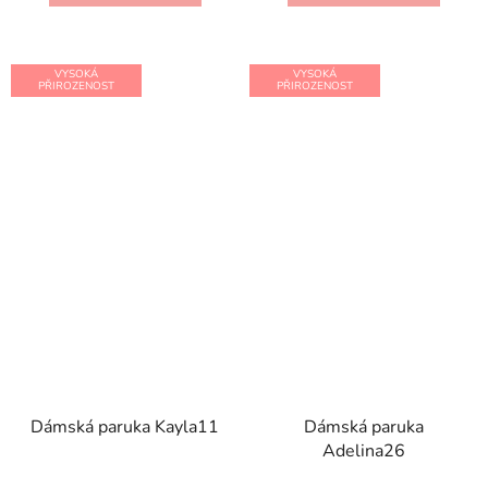
5
hvězdiček.
VYSOKÁ
VYSOKÁ
PŘIROZENOST
PŘIROZENOST
Dámská paruka Kayla11
Dámská paruka
Adelina26