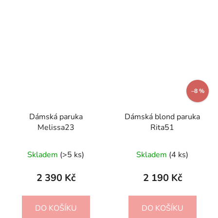
–8 %
Dámská paruka
Dámská blond paruka
Melissa23
Rita51
Průměrné
Skladem
(>5 ks)
Skladem
(4 ks)
hodnocení
produktu
2 390 Kč
2 190 Kč
je
5,0
DO KOŠÍKU
DO KOŠÍKU
z