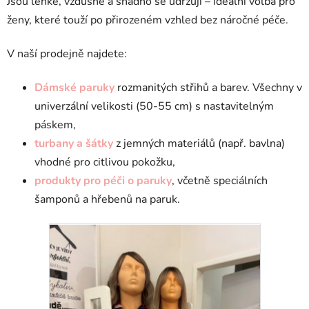
Jsou lehké, vzdušné a snadno se udržují – ideální volba pro
ženy, které touží po přirozeném vzhled bez náročné péče.
V naší prodejně najdete:
Dámské paruky
rozmanitých střihů a barev. Všechny v
univerzální velikosti (50-55 cm) s nastavitelným
páskem,
turbany a šátky
z jemných materiálů (např. bavlna)
vhodné pro citlivou pokožku,
produkty pro péči o paruky
, včetně speciálních
šamponů a hřebenů na paruk.