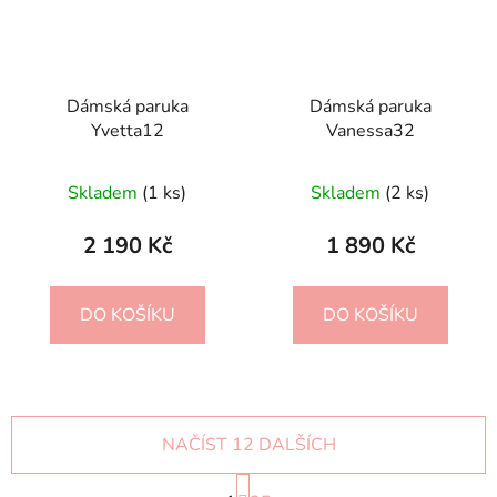
Dámská paruka
Dámská paruka
Yvetta12
Vanessa32
Skladem
(1 ks)
Skladem
(2 ks)
2 190 Kč
1 890 Kč
DO KOŠÍKU
DO KOŠÍKU
NAČÍST 12 DALŠÍCH
S