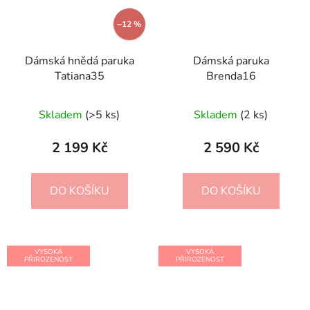
–12 %
Dámská hnědá paruka
Dámská paruka
Tatiana35
Brenda16
Průměrné
Skladem
(>5 ks)
Skladem
(2 ks)
hodnocení
produktu
2 199 Kč
2 590 Kč
je
5,0
DO KOŠÍKU
DO KOŠÍKU
z
5
hvězdiček.
VYSOKÁ
VYSOKÁ
PŘIROZENOST
PŘIROZENOST