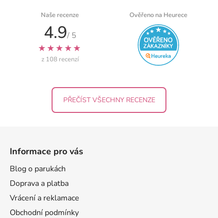
Naše recenze
Ověřeno na Heurece
4.9
/ 5
★★★★★
z 108 recenzí
PŘEČÍST VŠECHNY RECENZE
Z
á
Informace pro vás
p
a
Blog o parukách
t
Doprava a platba
í
Vrácení a reklamace
Obchodní podmínky