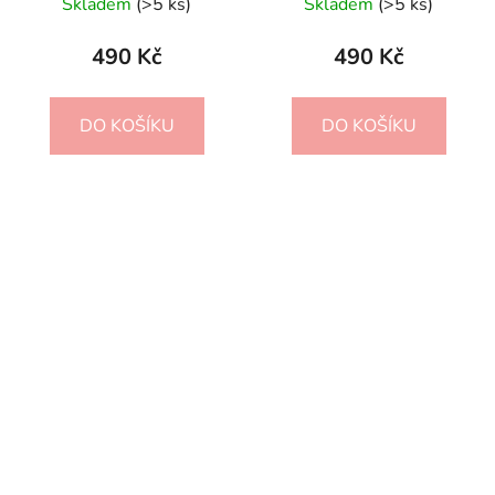
Skladem
(>5 ks)
Skladem
(>5 ks)
hodnocení
produktu
490 Kč
490 Kč
je
5,0
DO KOŠÍKU
DO KOŠÍKU
z
5
hvězdiček.