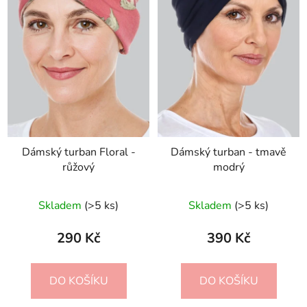
p
k
r
t
o
ů
d
u
k
t
ů
Dámský turban Floral -
Dámský turban - tmavě
růžový
modrý
Skladem
(>5 ks)
Skladem
(>5 ks)
290 Kč
390 Kč
DO KOŠÍKU
DO KOŠÍKU