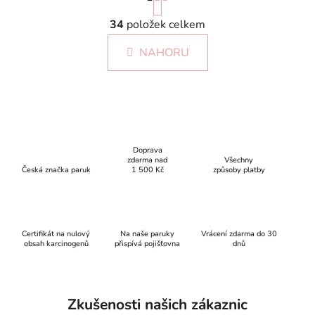
r
O
á
34
položek celkem
v
n
l
k
NAHORU
á
o
d
v
a
á
c
n
í
í
p
r
Doprava
zdarma nad
Všechny
v
Česká značka paruk
1 500 Kč
způsoby platby
k
y
v
ý
Certifikát na nulový
Na naše paruky
Vrácení zdarma do 30
p
obsah karcinogenů
přispívá pojišťovna
dnů
i
s
u
Zkušenosti našich zákaznic