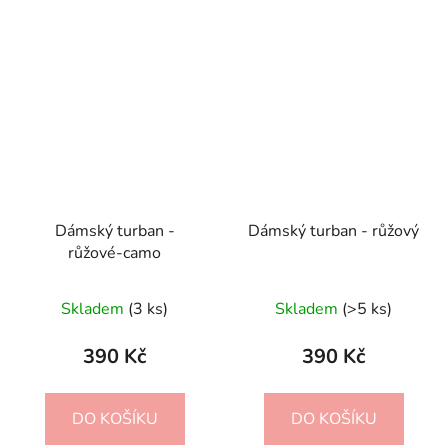
Dámský turban -
Dámský turban - růžový
růžové-camo
Průměrné
Skladem
(3 ks)
Skladem
(>5 ks)
hodnocení
produktu
390 Kč
390 Kč
je
4,0
DO KOŠÍKU
DO KOŠÍKU
z