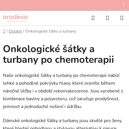
Přejít
Příspěvek od pojišťovny až 4 000 Kč
na
Hledat
NÁKUP
obsah
KOŠÍK
Domů
/
Ostatní
/
Onkologické šátky a turbany
Onkologické šátky a
turbany po chemoterapii
Naše onkologické šátky a turbany po chemoterapii nabízí
lehké a pohodlné pokrývky hlavy, které oceníte během
náročné léčby i v období rekonvalescence. Jsou vyrobené z
kombinace bavlny a polyesteru, což zaručuje prodyšnost,
jemnost a jednoduché nošení i údržbu.
Dámské onkologické šátky a turbany jsou skvělé pro ženy,
které hledají pohodlnou a stylovou alternativu k paruce,