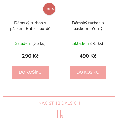
–25 %
Dámský turban s
Dámský turban s
páskem Batik - bordó
páskem - černý
Skladem
(>5 ks)
Skladem
(>5 ks)
290 Kč
490 Kč
DO KOŠÍKU
DO KOŠÍKU
NAČÍST 12 DALŠÍCH
S
1
t
3