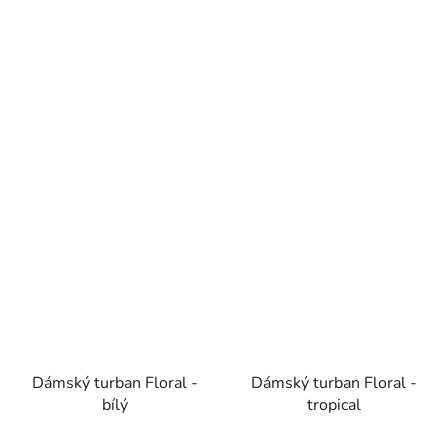
5
hvězdiček.
Dámský turban Floral -
Dámský turban Floral -
bílý
tropical