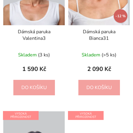
–12 %
Dámská paruka
Dámská paruka
Valentina3
Bianca31
Skladem
(3 ks)
Skladem
(>5 ks)
1 590 Kč
2 090 Kč
DO KOŠÍKU
DO KOŠÍKU
VYSOKÁ
VYSOKÁ
PŘIROZENOST
PŘIROZENOST