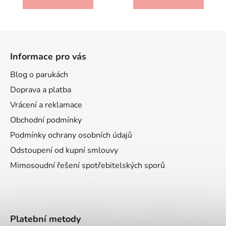
Z
á
Informace pro vás
p
a
Blog o parukách
t
Doprava a platba
í
Vrácení a reklamace
Obchodní podmínky
Podmínky ochrany osobních údajů
Odstoupení od kupní smlouvy
Mimosoudní řešení spotřebitelských sporů
Platební metody