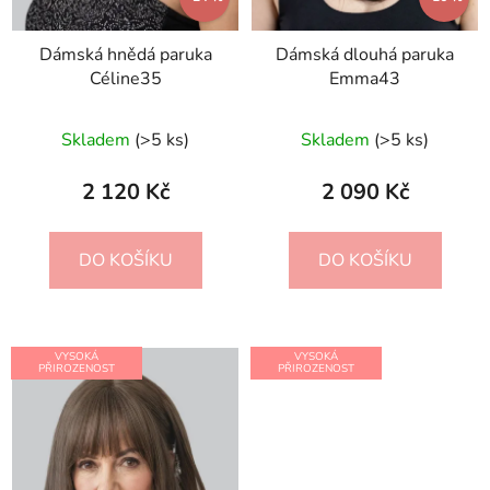
Dámská hnědá paruka
Dámská dlouhá paruka
Céline35
Emma43
Skladem
(>5 ks)
Skladem
(>5 ks)
2 120 Kč
2 090 Kč
DO KOŠÍKU
DO KOŠÍKU
VYSOKÁ
VYSOKÁ
PŘIROZENOST
PŘIROZENOST