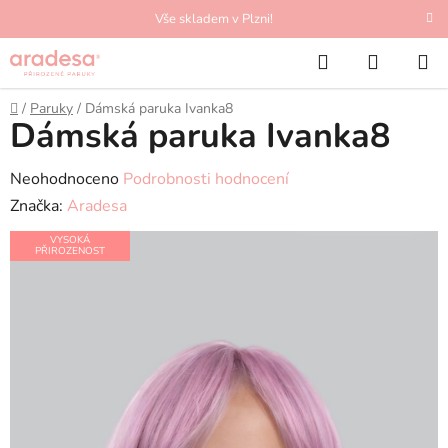
Přejít
Vše skladem v Plzni!
na
Hledat
NÁKUP
obsah
KOŠÍK
Domů
/
Paruky
/
Dámská paruka Ivanka8
Dámská paruka Ivanka8
Průměrné
Neohodnoceno
Podrobnosti hodnocení
hodnocení
Značka:
Aradesa
produktu
VYSOKÁ
PŘIROZENOST
je
0,0
z
5
hvězdiček.