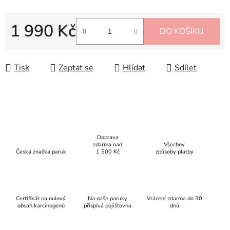
1 990 Kč
DO KOŠÍKU
Měrná cena:
Tisk
Zeptat se
Hlídat
Sdílet
Doprava
zdarma nad
Všechny
Česká značka paruk
1 500 Kč
způsoby platby
Certifikát na nulový
Na naše paruky
Vrácení zdarma do 30
obsah karcinogenů
přispívá pojišťovna
dnů