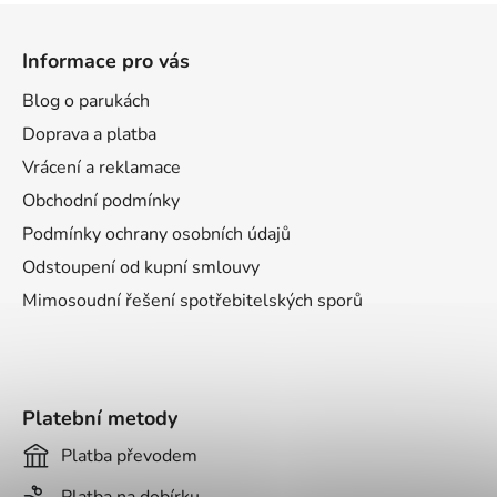
Z
á
Informace pro vás
p
a
Blog o parukách
t
Doprava a platba
í
Vrácení a reklamace
Obchodní podmínky
Podmínky ochrany osobních údajů
Odstoupení od kupní smlouvy
Mimosoudní řešení spotřebitelských sporů
Platební metody
Platba převodem
Platba na dobírku