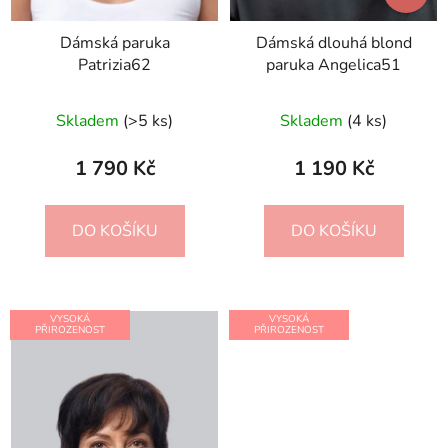
Dámská paruka
Dámská dlouhá blond
Patrizia62
paruka Angelica51
Skladem
(>5 ks)
Skladem
(4 ks)
1 790 Kč
1 190 Kč
DO KOŠÍKU
DO KOŠÍKU
VYSOKÁ
VYSOKÁ
PŘIROZENOST
PŘIROZENOST