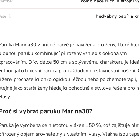
kombinace ruční a strojní 
ýroba:
hedvábný papír a kr
alení:
Paruka Marina30 v hnědé barvě je navržena pro ženy, které hled
dlouhou paruku kombinující přirozený vzhled s dokonalým
zpracováním. Díky délce 50 cm a splývavému charakteru je ideá
volbou jako luxusní paruka pro každodenní i slavnostní nošení.
ji ženy procházející onkologickou léčbou nebo po chemoterapii,
stejně jako starší ženy hledající pohodlné a stylové řešení pro 
vlasy.
Proč si vybrat paruku Marina30?
Paruka je vyrobena se hustotou vláken 150 %, což zajišťuje pln
přirozený objem srovnatelný s vlastními vlasy. Vlákna jsou tep