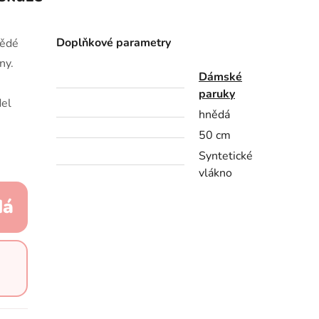
Doplňkové parametry
nědé
ny.
Dámské
paruky
del
hnědá
50 cm
Syntetické
vlákno
dá