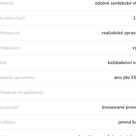
odolné syntetické v
ateriál:
1
ustota vlasů:
realistické zpra
řirozenost:
v
rodyšnost:
každodenní n
žití:
ano (do 15
epelně upravitelné:
říspěvek od pojišťovny:
tressované prov
pracování:
jemná b
odšívka: