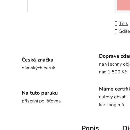
Tisk
Sdíle
Doprava zda
Česká značka
na všechny ob
dámských paruk
nad 1 500 Kč
Máme certifi
Na tuto paruku
nulový obsah
přispívá pojišťovna
karcinogenů
Popis
Di