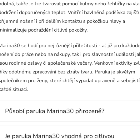
odolná, takže je lze tvarovat pomocí kulmy nebo žehličky na vla
dodržení doporučených teplot. Vnitřní bavlněná podšívka zajišť
příjemné nošení i při delším kontaktu s pokožkou hlavy a
minimalizuje podráždění citlivé pokožky.
Marina30 se hodí pro nejrůznější příležitosti - ať již pro každod
nošení do práce nebo na nákupy, tak i pro slavnostní události ja
jsou rodinné oslavy či společenské večery. Venkovní aktivity zv
díky odolnému zpracování bez ztráty tvaru. Paruka je skvělým
společníkem pro ženy, které chtějí vypadat upraveně a sebejist
každé situaci.
Působí paruka Marina30 přirozeně?
Je paruka Marina30 vhodná pro citlivou