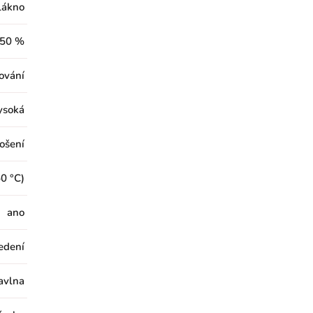
lákno
50 %
cování
ysoká
ošení
0 °C)
ano
edení
avlna