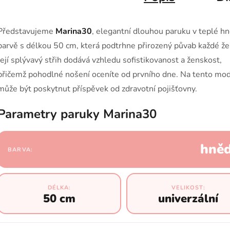
Představujeme
Marina30
, elegantní dlouhou paruku v teplé h
barvě s délkou 50 cm, která podtrhne přirozený půvab každé že
Její splývavý střih dodává vzhledu sofistikovanost a ženskost,
přičemž pohodlné nošení oceníte od prvního dne. Na tento mo
může být poskytnut příspěvek od zdravotní pojišťovny.
Parametry paruky Marina30
hně
BARVA:
DÉLKA:
VELIKOST:
50 cm
univerzální