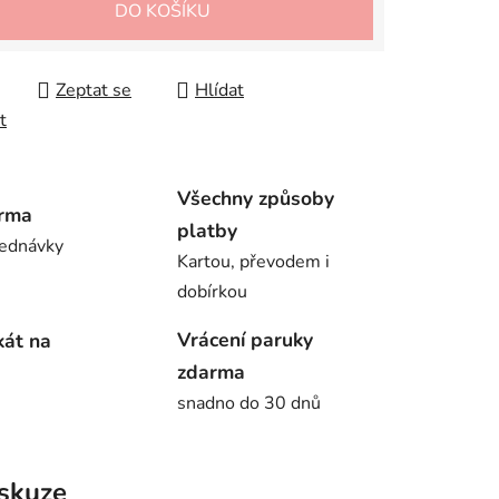
DO KOŠÍKU
Zeptat se
Hlídat
t
Všechny způsoby
rma
platby
jednávky
Kartou, převodem i
dobírkou
Vrácení paruky
kát na
zdarma
snadno do 30 dnů
skuze