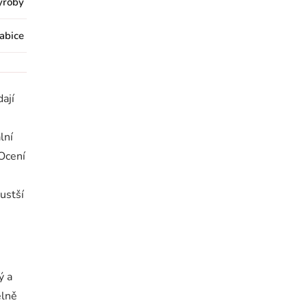
výroby
abice
ají
lní
 Ocení
hustší
ý a
elně