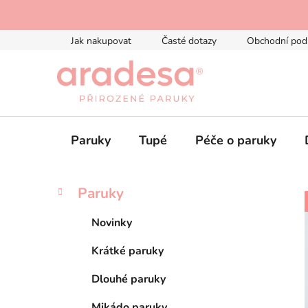
Přejít
na
obsah
Jak nakupovat
Časté dotazy
Obchodní pod
Paruky
Tupé
Péče o paruky
P
K
Přeskočit
Paruky
a
kategorie
o
t
s
Novinky
e
t
g
Krátké paruky
r
o
a
r
Dlouhé paruky
i
n
e
Mikádo paruky