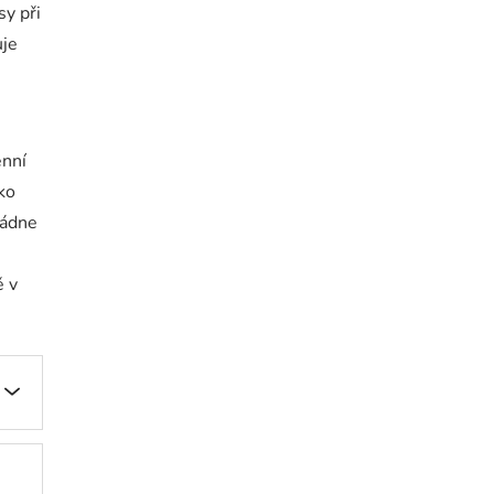
sy při
uje
enní
ko
ládne
ě v