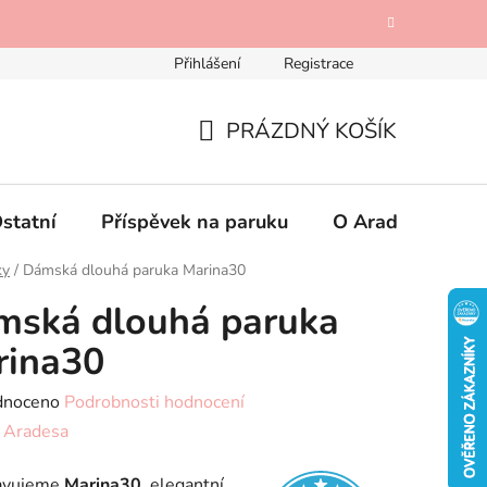
Přihlášení
Registrace
Odstoupení od kupní smlouvy
Mimosoudní řešení spotřebi
PRÁZDNÝ KOŠÍK
NÁKUPNÍ
KOŠÍK
statní
Příspěvek na paruku
O Aradese
K
ky
/
Dámská dlouhá paruka Marina30
mská dlouhá paruka
rina30
né
dnoceno
Podrobnosti hodnocení
ení
:
Aradesa
tu
avujeme
Marina30
, elegantní