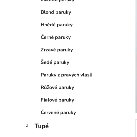
n
í
Blond paruky
p
a
Hnědé paruky
n
Černé paruky
e
l
Zrzavé paruky
Šedé paruky
Paruky z pravých vlasů
Růžové paruky
Fialové paruky
Červené paruky
Tupé