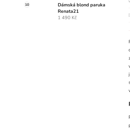
V
Dámská blond paruka
Renata21
B
1 490 Kč