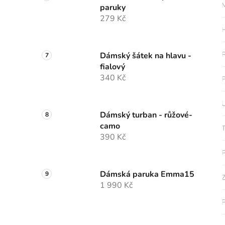
M
paruky
279 Kč
H
P
Dámský šátek na hlavu -
fialový
340 Kč
P
U
Dámský turban - růžové-
camo
T
390 Kč
P
Dámská paruka Emma15
Z
1 990 Kč
P