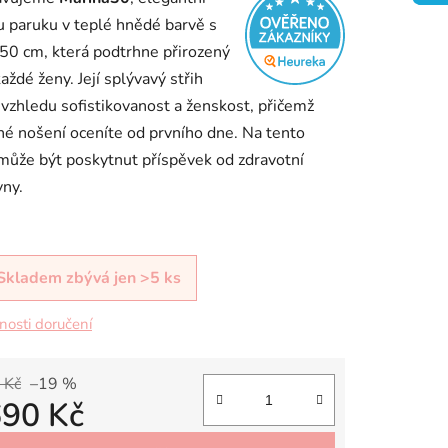
 paruku v teplé hnědé barvě s
50 cm, která podtrhne přirozený
aždé ženy. Její splývavý střih
vzhledu sofistikovanost a ženskost, přičemž
ek.
é nošení oceníte od prvního dne. Na tento
ůže být poskytnut příspěvek od zdravotní
vny.
Skladem
zbývá jen >5 ks
osti doručení
 Kč
–19 %
690 Kč
 cena: