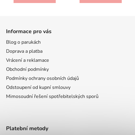
Z
á
Informace pro vás
p
a
Blog o parukách
t
Doprava a platba
í
Vrácení a reklamace
Obchodní podmínky
Podmínky ochrany osobních údajů
Odstoupení od kupní smlouvy
Mimosoudní řešení spotřebitelských sporů
Platební metody