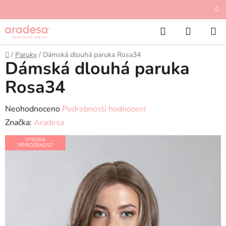
Přejít
Příspěvek od pojišťovny až 4 000 Kč
na
Hledat
NÁKUP
obsah
KOŠÍK
Domů
/
Paruky
/
Dámská dlouhá paruka Rosa34
Dámská dlouhá paruka
Rosa34
Průměrné
Neohodnoceno
Podrobnosti hodnocení
hodnocení
Značka:
Aradesa
produktu
VYSOKÁ
PŘIROZENOST
je
0,0
z
5
hvězdiček.