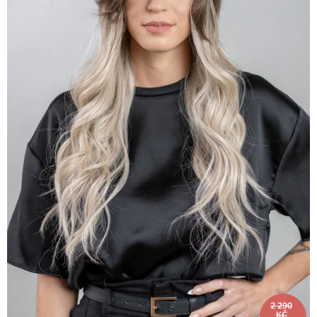
2 290
KČ