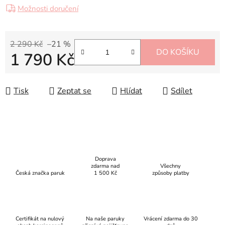
Možnosti doručení
2 290 Kč
–21 %
DO KOŠÍKU
1 790 Kč
Měrná cena:
Tisk
Zeptat se
Hlídat
Sdílet
Doprava
zdarma nad
Všechny
Česká značka paruk
1 500 Kč
způsoby platby
Certifikát na nulový
Na naše paruky
Vrácení zdarma do 30