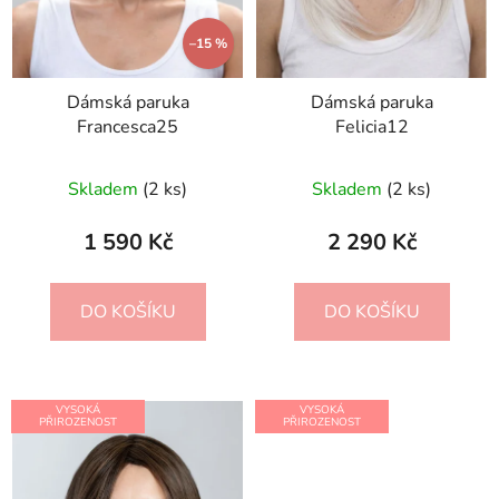
–15 %
Dámská paruka
Dámská paruka
Francesca25
Felicia12
Skladem
(2 ks)
Skladem
(2 ks)
1 590 Kč
2 290 Kč
DO KOŠÍKU
DO KOŠÍKU
VYSOKÁ
VYSOKÁ
PŘIROZENOST
PŘIROZENOST