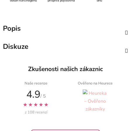
obsah karcinogenů
přispívá pojišťovna
dnů
Popis
Diskuze
Zkušenosti našich zákaznic
Naše recenze
Ověřeno na Heurece
4.9
/ 5
★★★★★
z 108 recenzí