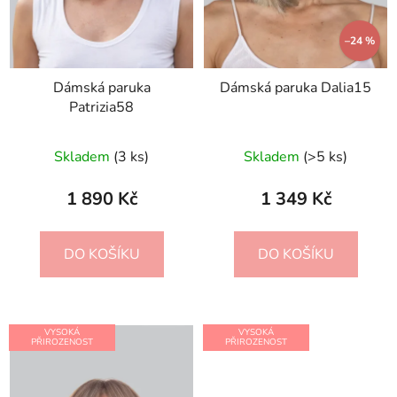
–24 %
Dámská paruka
Dámská paruka Dalia15
Patrizia58
Skladem
(3 ks)
Skladem
(>5 ks)
1 890 Kč
1 349 Kč
DO KOŠÍKU
DO KOŠÍKU
VYSOKÁ
VYSOKÁ
PŘIROZENOST
PŘIROZENOST