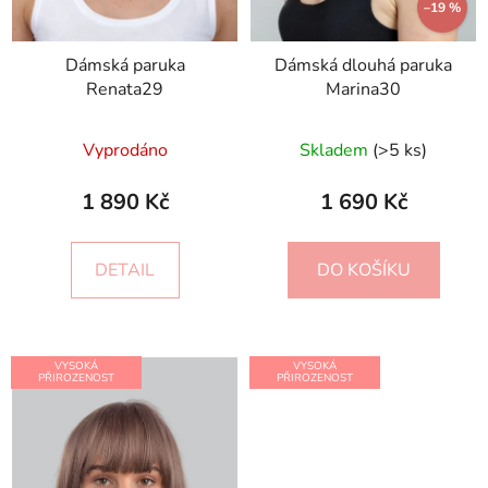
–19 %
Dámská paruka
Dámská dlouhá paruka
Renata29
Marina30
Vyprodáno
Skladem
(>5 ks)
1 890 Kč
1 690 Kč
DETAIL
DO KOŠÍKU
VYSOKÁ
VYSOKÁ
PŘIROZENOST
PŘIROZENOST