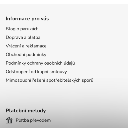
Z
á
Informace pro vás
p
a
Blog o parukách
t
Doprava a platba
í
Vrácení a reklamace
Obchodní podmínky
Podmínky ochrany osobních údajů
Odstoupení od kupní smlouvy
Mimosoudní řešení spotřebitelských sporů
Platební metody
Platba převodem