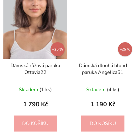
–25 %
–25 %
Dámská růžová paruka
Dámská dlouhá blond
Ottavia22
paruka Angelica51
Skladem
(1 ks)
Skladem
(4 ks)
1 790 Kč
1 190 Kč
DO KOŠÍKU
DO KOŠÍKU