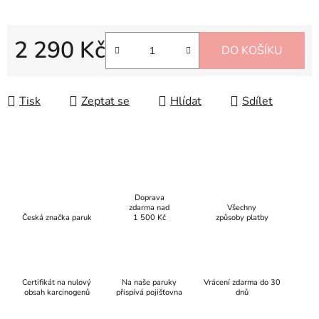
2 290 Kč
DO KOŠÍKU
Měrná cena:
Tisk
Zeptat se
Hlídat
Sdílet
Doprava
zdarma nad
Všechny
Česká značka paruk
1 500 Kč
způsoby platby
Certifikát na nulový
Na naše paruky
Vrácení zdarma do 30
obsah karcinogenů
přispívá pojišťovna
dnů