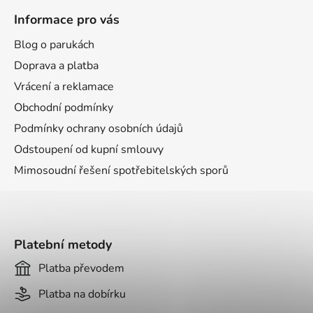
á
Informace pro vás
p
a
Blog o parukách
t
Doprava a platba
í
Vrácení a reklamace
Obchodní podmínky
Podmínky ochrany osobních údajů
Odstoupení od kupní smlouvy
Mimosoudní řešení spotřebitelských sporů
Platební metody
Platba převodem
Platba na dobírku