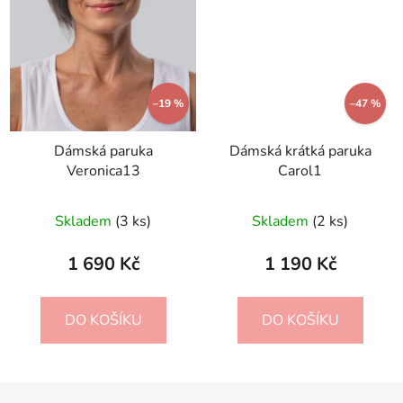
–19 %
–47 %
Dámská paruka
Dámská krátká paruka
Veronica13
Carol1
Průměrné
Skladem
(3 ks)
Skladem
(2 ks)
hodnocení
produktu
1 690 Kč
1 190 Kč
je
4,0
DO KOŠÍKU
DO KOŠÍKU
z
5
hvězdiček.
Z