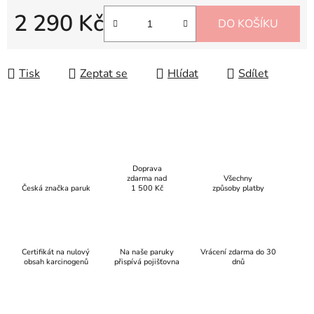
2 290 Kč
DO KOŠÍKU
Měrná cena:
Tisk
Zeptat se
Hlídat
Sdílet
Doprava
zdarma nad
Všechny
Česká značka paruk
1 500 Kč
způsoby platby
Certifikát na nulový
Na naše paruky
Vrácení zdarma do 30
obsah karcinogenů
přispívá pojišťovna
dnů