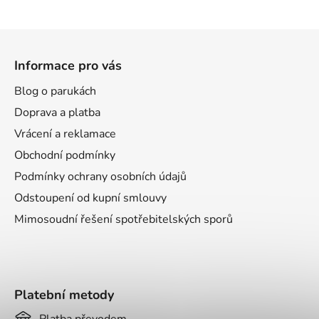
5
hvězdiček.
Z
á
Informace pro vás
p
a
Blog o parukách
t
Doprava a platba
í
Vrácení a reklamace
Obchodní podmínky
Podmínky ochrany osobních údajů
Odstoupení od kupní smlouvy
Mimosoudní řešení spotřebitelských sporů
Platební metody
Platba převodem