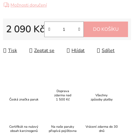
Možnosti doručení
2 090 Kč
DO KOŠÍKU
Měrná cena:
Tisk
Zeptat se
Hlídat
Sdílet
Doprava
zdarma nad
Všechny
Česká značka paruk
1 500 Kč
způsoby platby
Certifikát na nulový
Na naše paruky
Vrácení zdarma do 30
obsah karcinogenů
přispívá pojišťovna
dnů