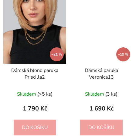
–21 %
–19 %
Dámská blond paruka
Dámská paruka
Priscilla2
Veronica13
Průměrné
Skladem
(>5 ks)
Skladem
(3 ks)
hodnocení
produktu
1 790 Kč
1 690 Kč
je
4,0
DO KOŠÍKU
DO KOŠÍKU
z