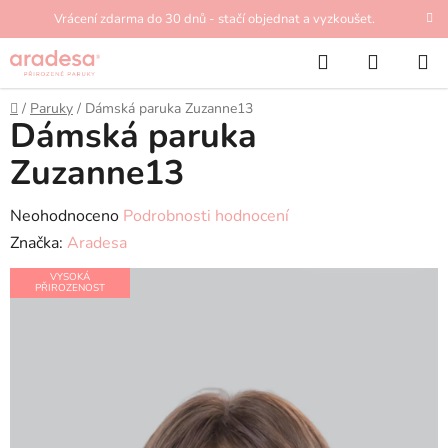
Přejít
Vrácení zdarma do 30 dnů - stačí objednat a vyzkoušet.
na
Hledat
NÁKUP
obsah
KOŠÍK
Domů
/
Paruky
/
Dámská paruka Zuzanne13
Dámská paruka
Zuzanne13
Průměrné
Neohodnoceno
Podrobnosti hodnocení
hodnocení
Značka:
Aradesa
produktu
VYSOKÁ
PŘIROZENOST
je
0,0
z
5
hvězdiček.