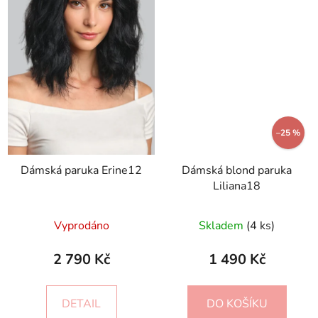
–25 %
Dámská paruka Erine12
Dámská blond paruka
Liliana18
Vyprodáno
Skladem
(4 ks)
2 790 Kč
1 490 Kč
DETAIL
DO KOŠÍKU