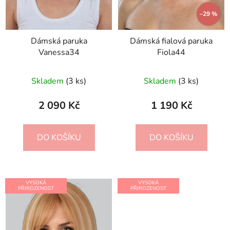
–29 %
Dámská paruka
Dámská fialová paruka
Vanessa34
Fiola44
Skladem
(3 ks)
Skladem
(3 ks)
2 090 Kč
1 190 Kč
DO KOŠÍKU
DO KOŠÍKU
VYSOKÁ
VYSOKÁ
PŘIROZENOST
PŘIROZENOST