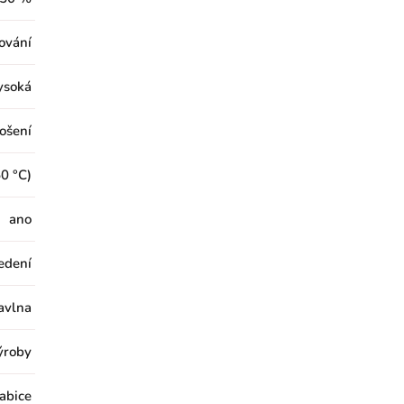
cování
ysoká
ošení
0 °C)
ano
edení
avlna
výroby
abice