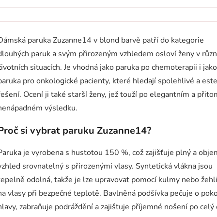
Dámská paruka Zuzanne14 v blond barvě patří do kategorie
dlouhých paruk a svým přirozeným vzhledem osloví ženy v růz
životních situacích. Je vhodná jako paruka po chemoterapii i jako
paruka pro onkologické pacienty, které hledají spolehlivé a este
řešení. Ocení ji také starší ženy, jež touží po elegantním a přit
nenápadném výsledku.
Proč si vybrat paruku Zuzanne14?
Paruka je vyrobena s hustotou 150 %, což zajišťuje plný a obj
vzhled srovnatelný s přirozenými vlasy. Syntetická vlákna jsou
tepelně odolná, takže je lze upravovat pomocí kulmy nebo žehl
na vlasy při bezpečné teplotě. Bavlněná podšívka pečuje o pok
hlavy, zabraňuje podráždění a zajišťuje příjemné nošení po celý