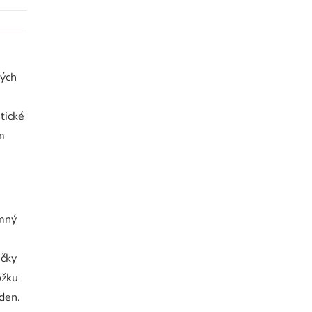
ných
tické
om
emný
ičky
ožku
 den.