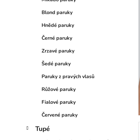
n
í
Blond paruky
p
a
Hnědé paruky
n
Černé paruky
e
l
Zrzavé paruky
Šedé paruky
Paruky z pravých vlasů
Růžové paruky
Fialové paruky
Červené paruky
Tupé