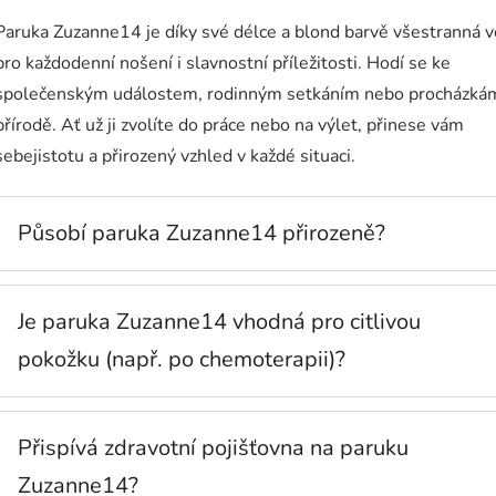
Paruka Zuzanne14 je díky své délce a blond barvě všestranná v
pro každodenní nošení i slavnostní příležitosti. Hodí se ke
společenským událostem, rodinným setkáním nebo procházká
přírodě. Ať už ji zvolíte do práce nebo na výlet, přinese vám
sebejistotu a přirozený vzhled v každé situaci.
Působí paruka Zuzanne14 přirozeně?
Je paruka Zuzanne14 vhodná pro citlivou
pokožku (např. po chemoterapii)?
Přispívá zdravotní pojišťovna na paruku
Zuzanne14?