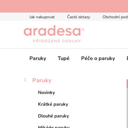
Přejít
na
obsah
Jak nakupovat
Časté dotazy
Obchodní pod
Paruky
Tupé
Péče o paruky
P
K
Přeskočit
Paruky
a
kategorie
o
t
s
Novinky
e
t
g
Krátké paruky
r
o
a
r
Dlouhé paruky
i
n
e
Mikádo paruky