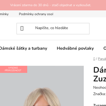
Vrácení zdarma do 30 dnů - stačí objednat a vyzkoušet.
mínky
Podmínky ochrany osobních údajů
Doprava a platba
Dámské šátky a turbany
Hedvábné povlaky
O
Domů
/
Paru
Dá
VYSOKÁ
PŘIROZENOST
Zu
Průměr
Neoho
hodnoc
Značka
produk
Zuzan