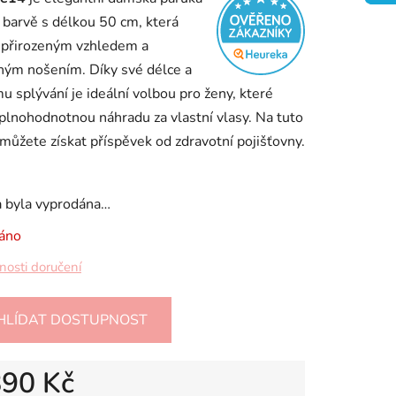
 barvě s délkou 50 cm, která
 přirozeným vzhledem a
ným nošením. Díky své délce a
 splývání je ideální volbou pro ženy, které
ek.
 plnohodnotnou náhradu za vlastní vlasy. Na tuto
můžete získat příspěvek od zdravotní pojišťovny.
a byla vyprodána…
áno
osti doručení
HLÍDAT DOSTUPNOST
890 Kč