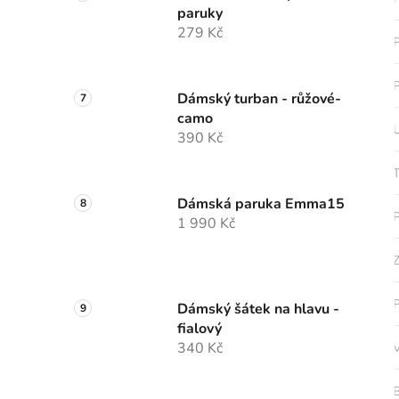
paruky
279 Kč
P
P
Dámský turban - růžové-
camo
U
390 Kč
T
Dámská paruka Emma15
P
1 990 Kč
Z
P
Dámský šátek na hlavu -
fialový
340 Kč
V
B