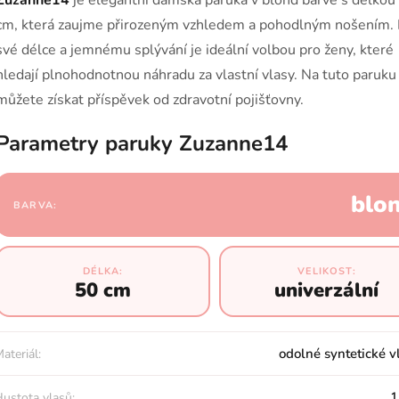
Zuzanne14
je elegantní dámská paruka v blond barvě s délkou
cm, která zaujme přirozeným vzhledem a pohodlným nošením. 
své délce a jemnému splývání je ideální volbou pro ženy, které
hledají plnohodnotnou náhradu za vlastní vlasy. Na tuto paruku
můžete získat příspěvek od zdravotní pojišťovny.
Parametry paruky Zuzanne14
blo
BARVA:
DÉLKA:
VELIKOST:
50 cm
univerzální
odolné syntetické v
ateriál:
1
ustota vlasů: