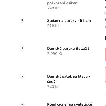
poškození vláken.
290 Kč
Stojan na paruky - 55 cm
219 Kč
Dámská paruka Bella15
2 090 Kč
Dámský šátek na hlavu -
šedý
340 Kč
M
Kondicionér na syntetické
H