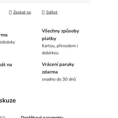
 cena:
Zeptat se
Sdílet
Všechny způsoby
rma
platby
jednávky
Kartou, převodem i
dobírkou
Vrácení paruky
kát na
zdarma
snadno do 30 dnů
skuze
Doplňkové parametry