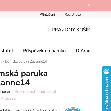
Přihlášení
Registrace
Odstoupení od kupní smlouvy
Mimosoudní řešení spotřebi
PRÁZDNÝ KOŠÍK
NÁKUPNÍ
KOŠÍK
statní
Příspěvek na paruku
O Aradese
K
ky
/
Dámská paruka Zuzanne14
mská paruka
zanne14
né
dnoceno
Podrobnosti hodnocení
ení
:
Aradesa
tu
ne14
je elegantní dámská paruka