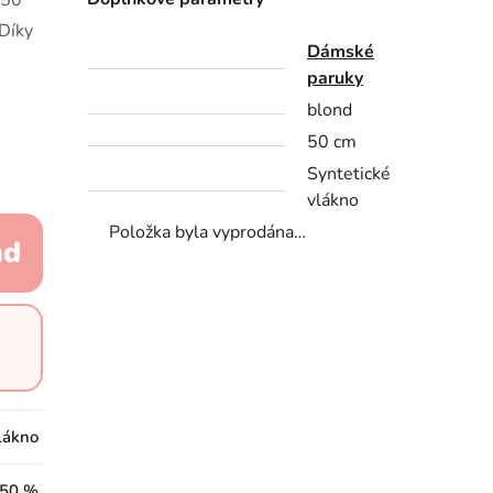
 50
Díky
Dámské
paruky
blond
50 cm
Syntetické
vlákno
Položka byla vyprodána…
nd
lákno
50 %