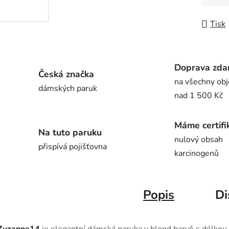
Měrná
Tisk
Doprava zda
Česká značka
na všechny ob
dámských paruk
nad 1 500 Kč
Máme certifi
Na tuto paruku
nulový obsah
přispívá pojišťovna
karcinogenů
Popis
Di