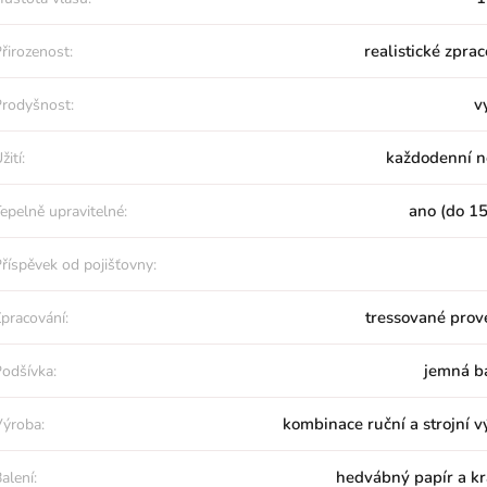
realistické zpra
řirozenost:
v
rodyšnost:
každodenní n
žití:
ano (do 15
epelně upravitelné:
říspěvek od pojišťovny:
tressované prov
pracování:
jemná b
odšívka:
kombinace ruční a strojní 
ýroba:
hedvábný papír a kr
alení: