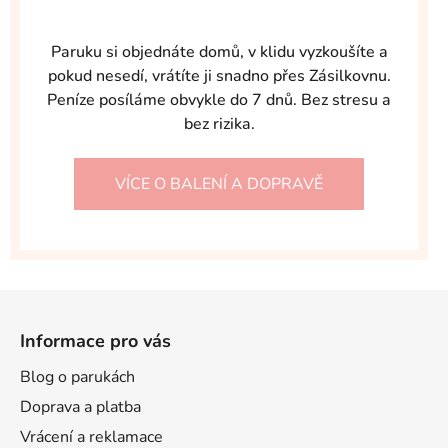
Paruku si objednáte domů, v klidu vyzkoušíte a
pokud nesedí, vrátíte ji snadno přes Zásilkovnu.
Peníze posíláme obvykle do 7 dnů. Bez stresu a
bez rizika.
VÍCE O BALENÍ A DOPRAVĚ
Z
á
Informace pro vás
p
a
Blog o parukách
t
Doprava a platba
í
Vrácení a reklamace