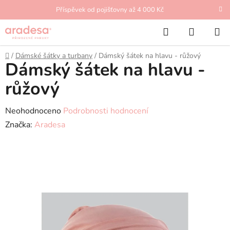
Přejít
Příspěvek od pojišťovny až 4 000 Kč
na
Hledat
NÁKUP
obsah
KOŠÍK
Domů
/
Dámské šátky a turbany
/
Dámský šátek na hlavu - růžový
Dámský šátek na hlavu -
růžový
Průměrné
Neohodnoceno
Podrobnosti hodnocení
hodnocení
Značka:
Aradesa
produktu
je
0,0
z
5
hvězdiček.