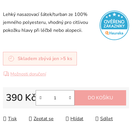
Lehký nasazovací šátek/turban ze 100%
jemného polyesteru, vhodný pro citlivou
pokožku hlavy při léčbě nebo alopecii.
Skladem
zbývá jen >5 ks
Možnosti doručení
390 Kč
DO KOŠÍKU
Měrná cena:
Tisk
Zeptat se
Hlídat
Sdílet