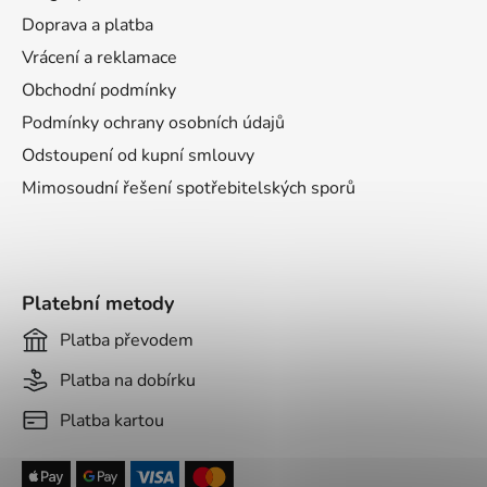
t
Doprava a platba
í
Vrácení a reklamace
Obchodní podmínky
Podmínky ochrany osobních údajů
Odstoupení od kupní smlouvy
Mimosoudní řešení spotřebitelských sporů
Platební metody
Platba převodem
Platba na dobírku
Platba kartou