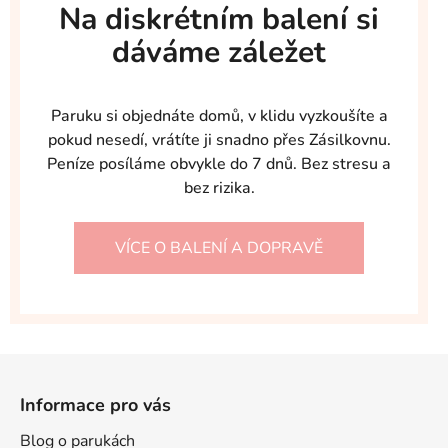
Na diskrétním balení si
dáváme záležet
Paruku si objednáte domů, v klidu vyzkoušíte a
pokud nesedí, vrátíte ji snadno přes Zásilkovnu.
Peníze posíláme obvykle do 7 dnů. Bez stresu a
bez rizika.
VÍCE O BALENÍ A DOPRAVĚ
Z
á
Informace pro vás
p
a
Blog o parukách