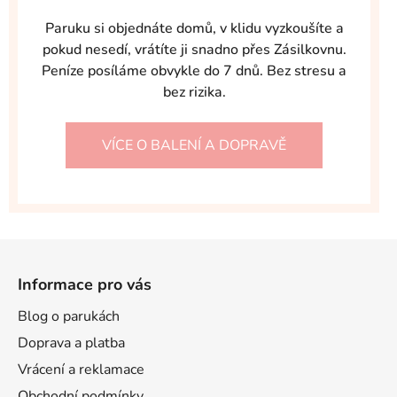
Paruku si objednáte domů, v klidu vyzkoušíte a
pokud nesedí, vrátíte ji snadno přes Zásilkovnu.
Peníze posíláme obvykle do 7 dnů. Bez stresu a
bez rizika.
VÍCE O BALENÍ A DOPRAVĚ
Z
á
Informace pro vás
p
a
Blog o parukách
t
Doprava a platba
í
Vrácení a reklamace
Obchodní podmínky