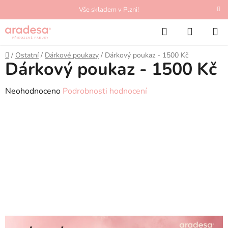
Přejít
Vše skladem v Plzni!
na
Hledat
NÁKUP
obsah
KOŠÍK
Domů
/
Ostatní
/
Dárkové poukazy
/
Dárkový poukaz - 1500 Kč
Dárkový poukaz - 1500 Kč
Průměrné
Neohodnoceno
Podrobnosti hodnocení
hodnocení
produktu
je
0,0
z
5
hvězdiček.