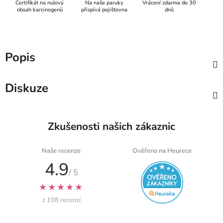
Certifikát na nulový
Na naše paruky
Vrácení zdarma do 30
obsah karcinogenů
přispívá pojišťovna
dnů
Popis
Diskuze
Zkušenosti našich zákaznic
Naše recenze
Ověřeno na Heurece
4.9
/ 5
★★★★★
z 108 recenzí