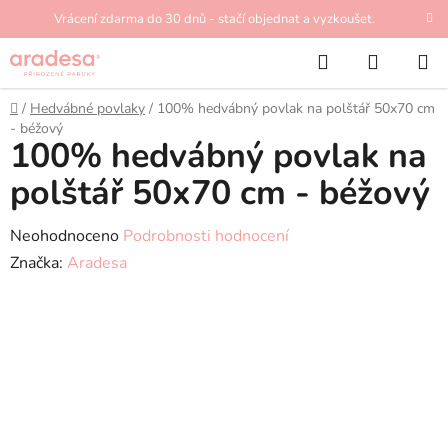
Přejít
Vrácení zdarma do 30 dnů - stačí objednat a vyzkoušet.
na
Hledat
NÁKUP
obsah
KOŠÍK
Domů
/
Hedvábné povlaky
/
100% hedvábný povlak na polštář 50x70 cm
- béžový
100% hedvábný povlak na
polštář 50x70 cm - béžový
Průměrné
Neohodnoceno
Podrobnosti hodnocení
hodnocení
Značka:
Aradesa
produktu
je
0,0
z
5
hvězdiček.