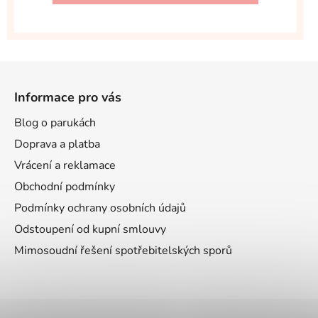
Z
á
Informace pro vás
p
a
Blog o parukách
t
Doprava a platba
í
Vrácení a reklamace
Obchodní podmínky
Podmínky ochrany osobních údajů
Odstoupení od kupní smlouvy
Mimosoudní řešení spotřebitelských sporů