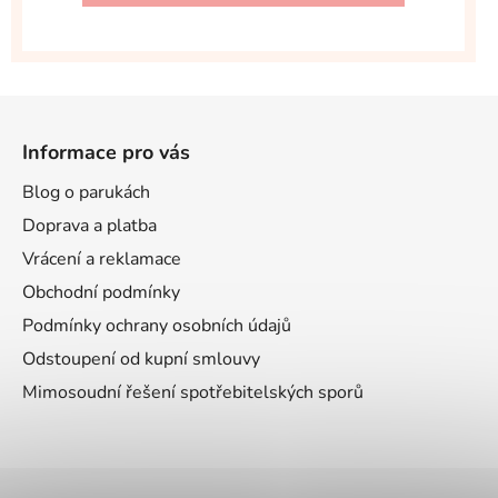
Z
á
Informace pro vás
p
a
Blog o parukách
t
Doprava a platba
í
Vrácení a reklamace
Obchodní podmínky
Podmínky ochrany osobních údajů
Odstoupení od kupní smlouvy
Mimosoudní řešení spotřebitelských sporů