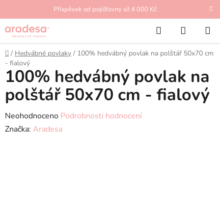
Přejít
Příspěvek od pojišťovny až 4 000 Kč
na
Hledat
NÁKUP
obsah
KOŠÍK
Domů
/
Hedvábné povlaky
/
100% hedvábný povlak na polštář 50x70 cm
- fialový
100% hedvábný povlak na
polštář 50x70 cm - fialový
Průměrné
Neohodnoceno
Podrobnosti hodnocení
hodnocení
Značka:
Aradesa
produktu
je
0,0
z
5
hvězdiček.