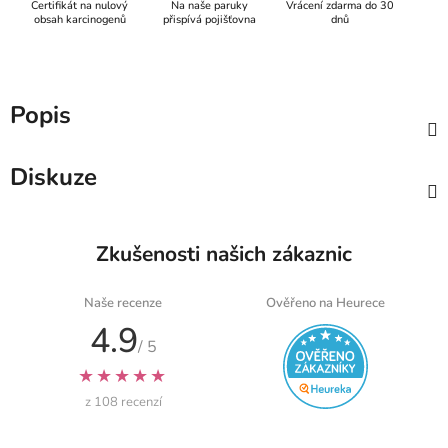
Certifikát na nulový
Na naše paruky
Vrácení zdarma do 30
obsah karcinogenů
přispívá pojišťovna
dnů
Popis
Diskuze
Zkušenosti našich zákaznic
Naše recenze
Ověřeno na Heurece
4.9
/ 5
★★★★★
z 108 recenzí