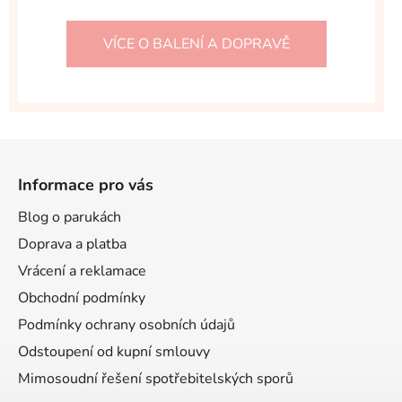
VÍCE O BALENÍ A DOPRAVĚ
Z
á
Informace pro vás
p
a
Blog o parukách
t
Doprava a platba
í
Vrácení a reklamace
Obchodní podmínky
Podmínky ochrany osobních údajů
Odstoupení od kupní smlouvy
Mimosoudní řešení spotřebitelských sporů