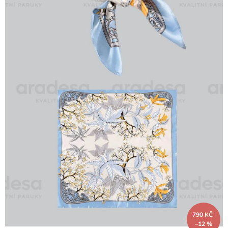
790 KČ
–12 %