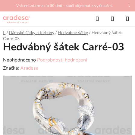
Přejít
Vrácení zdarma do 30 dnů - stačí objednat a vyzkoušet.
na
Hledat
NÁKUP
obsah
KOŠÍK
Domů
/
Dámské šátky a turbany
/
Hedvábné šátky
/
Hedvábný šátek
Carré-03
Hedvábný šátek Carré-03
Průměrné
Neohodnoceno
Podrobnosti hodnocení
hodnocení
Značka:
Aradesa
produktu
je
0,0
z
5
hvězdiček.