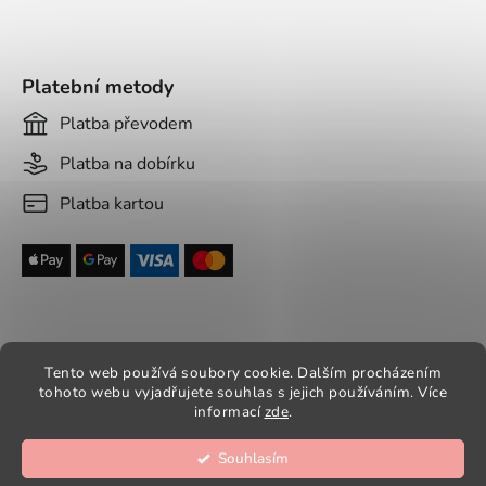
Platební metody
Platba převodem
Platba na dobírku
Platba kartou
Tento web používá soubory cookie. Dalším procházením
tohoto webu vyjadřujete souhlas s jejich používáním. Více
Vytvořil Shoptet
informací
zde
.
Copyright 2026
Aradesa - dámské paruky
. Všechna
práva vyhrazena.
Souhlasím