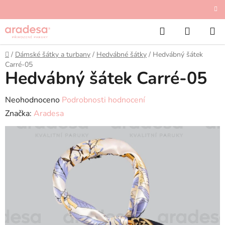
Přejít
Vše skladem v Plzni!
na
Hledat
NÁKUP
obsah
KOŠÍK
Domů
/
Dámské šátky a turbany
/
Hedvábné šátky
/
Hedvábný šátek
Carré-05
Hedvábný šátek Carré-05
Průměrné
Neohodnoceno
Podrobnosti hodnocení
hodnocení
Značka:
Aradesa
produktu
je
0,0
z
5
hvězdiček.