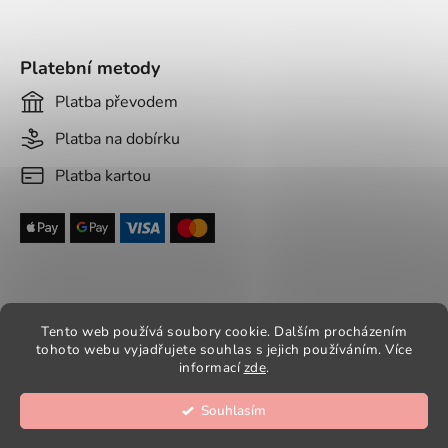
Platební metody
Platba převodem
Platba na dobírku
Platba kartou
Tento web používá soubory cookie. Dalším procházením
tohoto webu vyjadřujete souhlas s jejich používáním. Více
Vytvořil Shoptet
informací
zde
.
Copyright 2026
Aradesa - dámské paruky
. Všechna
práva vyhrazena.
Souhlasím