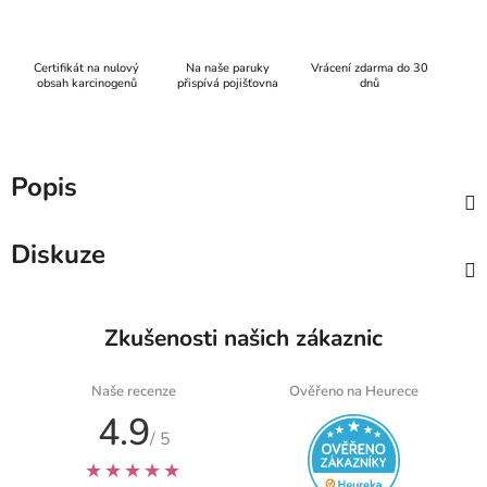
Certifikát na nulový
Na naše paruky
Vrácení zdarma do 30
obsah karcinogenů
přispívá pojišťovna
dnů
Popis
Diskuze
Zkušenosti našich zákaznic
Naše recenze
Ověřeno na Heurece
4.9
/ 5
★★★★★