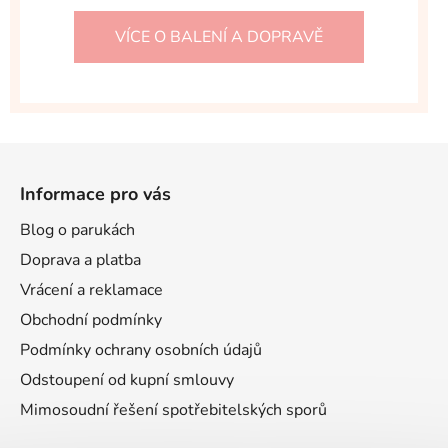
VÍCE O BALENÍ A DOPRAVĚ
Z
á
Informace pro vás
p
a
Blog o parukách
t
Doprava a platba
í
Vrácení a reklamace
Obchodní podmínky
Podmínky ochrany osobních údajů
Odstoupení od kupní smlouvy
Mimosoudní řešení spotřebitelských sporů