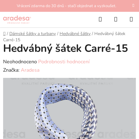
Přejít
Vrácení zdarma do 30 dnů - stačí objednat a vyzkoušet.
na
Hledat
NÁKUP
obsah
KOŠÍK
Domů
/
Dámské šátky a turbany
/
Hedvábné šátky
/
Hedvábný šátek
Carré-15
Hedvábný šátek Carré-15
Průměrné
Neohodnoceno
Podrobnosti hodnocení
hodnocení
Značka:
Aradesa
produktu
je
0,0
z
5
hvězdiček.