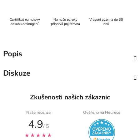
Certifikát na nulový
Na naše paruky
Vrácení zdarma do 30
obsah karcinogenů
přispívá pojišťovna
dnů
Popis
Diskuze
Zkušenosti našich zákaznic
Naše recenze
Ověřeno na Heurece
4.9
/ 5
★★★★★