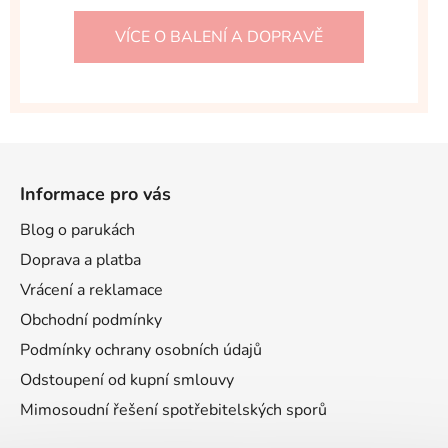
VÍCE O BALENÍ A DOPRAVĚ
Z
á
Informace pro vás
p
a
Blog o parukách
t
Doprava a platba
í
Vrácení a reklamace
Obchodní podmínky
Podmínky ochrany osobních údajů
Odstoupení od kupní smlouvy
Mimosoudní řešení spotřebitelských sporů