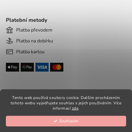
Platební metody
Platba převodem
Platba na dobírku
Platba kartou
Tento web používá soubory cookie. Dalším procházením
tohoto webu vyjadřujete souhlas s jejich používáním. Více
Vytvořil Shoptet
informací
zde
.
Copyright 2026
Aradesa - dámské paruky
. Všechna
práva vyhrazena.
Souhlasím