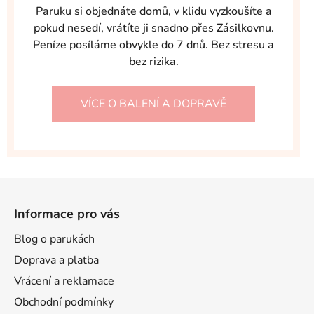
Paruku si objednáte domů, v klidu vyzkoušíte a
pokud nesedí, vrátíte ji snadno přes Zásilkovnu.
Peníze posíláme obvykle do 7 dnů. Bez stresu a
bez rizika.
VÍCE O BALENÍ A DOPRAVĚ
Z
á
Informace pro vás
p
a
Blog o parukách
t
Doprava a platba
í
Vrácení a reklamace
Obchodní podmínky