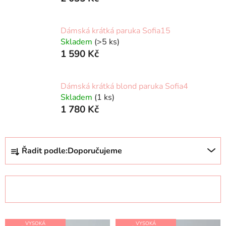
Dámská krátká paruka Sofia15
Skladem
(>5 ks)
1 590 Kč
Dámská krátká blond paruka Sofia4
Skladem
(1 ks)
1 780 Kč
Ř
Řadit podle:
Doporučujeme
a
z
e
OTEVŘÍT FILTR
n
í
V
p
VYSOKÁ
VYSOKÁ