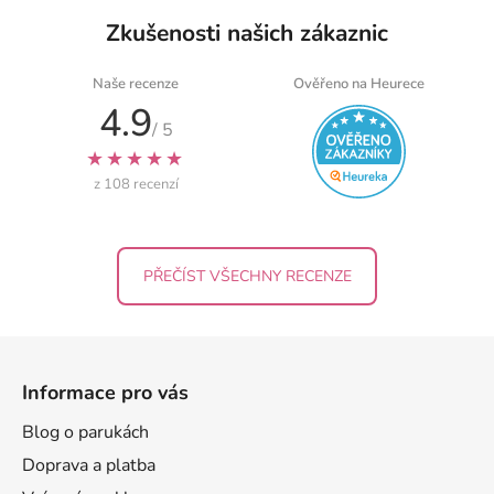
s
Zkušenosti našich zákaznic
u
Naše recenze
Ověřeno na Heurece
4.9
/ 5
★★★★★
z 108 recenzí
PŘEČÍST VŠECHNY RECENZE
Z
á
Informace pro vás
p
a
Blog o parukách
t
Doprava a platba
í