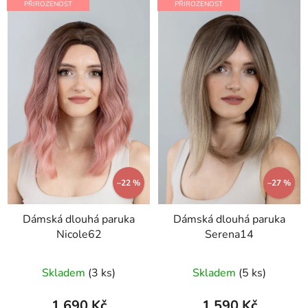
ý
PŘIROZENOST
PŘIROZENOST
r
p
o
i
d
s
u
p
k
r
t
o
ů
d
u
k
t
–22 %
–27 %
ů
Dámská dlouhá paruka
Dámská dlouhá paruka
Nicole62
Serena14
Skladem
(3 ks)
Skladem
(5 ks)
1 690 Kč
1 590 Kč