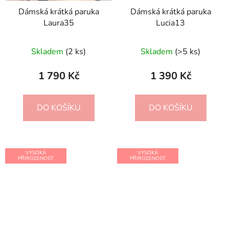
Dámská krátká paruka
Dámská krátká paruka
Laura35
Lucia13
Průměrné
Skladem
(2 ks)
Skladem
(>5 ks)
hodnocení
produktu
1 790 Kč
1 390 Kč
je
5,0
DO KOŠÍKU
DO KOŠÍKU
z
5
hvězdiček.
VYSOKÁ
VYSOKÁ
PŘIROZENOST
PŘIROZENOST