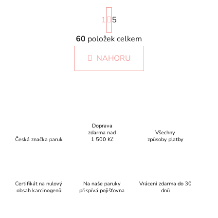
S
1
t
5
r
á
60
položek celkem
O
n
v
k
NAHORU
l
o
á
v
á
d
n
a
í
c
í
Doprava
p
zdarma nad
Všechny
r
Česká značka paruk
1 500 Kč
způsoby platby
v
k
y
v
Certifikát na nulový
Na naše paruky
Vrácení zdarma do 30
obsah karcinogenů
přispívá pojišťovna
ý
dnů
p
i