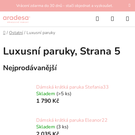
Přejít
Vrácení zdarma do 30 dnů - stačí objednat a vyzkoušet.
na
Hledat
NÁKUP
obsah
KOŠÍK
Domů
/
Ostatní
/
Luxusní paruky
Luxusní paruky
, Strana 5
Nejprodávanější
Dámská krátká paruka Stefania33
Skladem
(>5 ks)
1 790 Kč
Dámská krátká paruka Eleanor22
Skladem
(3 ks)
2 035 Kč