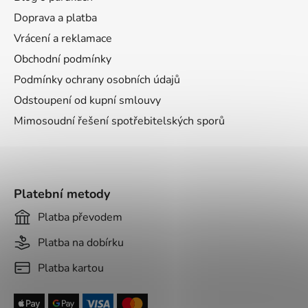
t
Doprava a platba
í
Vrácení a reklamace
Obchodní podmínky
Podmínky ochrany osobních údajů
Odstoupení od kupní smlouvy
Mimosoudní řešení spotřebitelských sporů
Platební metody
Platba převodem
Platba na dobírku
Platba kartou