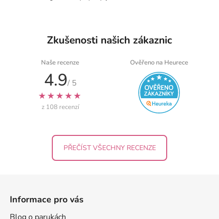
i
s
u
Zkušenosti našich zákaznic
Naše recenze
Ověřeno na Heurece
4.9
/ 5
★★★★★
z 108 recenzí
PŘEČÍST VŠECHNY RECENZE
Z
á
Informace pro vás
p
a
Blog o parukách