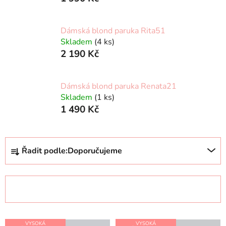
Dámská blond paruka Rita51
Skladem
(4 ks)
2 190 Kč
Dámská blond paruka Renata21
Skladem
(1 ks)
1 490 Kč
Ř
Řadit podle:
Doporučujeme
a
z
e
OTEVŘÍT FILTR
n
í
V
p
VYSOKÁ
VYSOKÁ