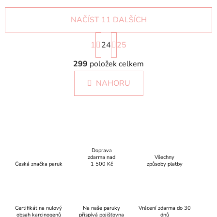
NAČÍST 11 DALŠÍCH
S
1
24
t
25
r
O
á
299
položek celkem
v
n
l
k
NAHORU
á
o
d
v
a
á
c
n
í
í
p
r
Doprava
zdarma nad
Všechny
v
Česká značka paruk
1 500 Kč
způsoby platby
k
y
v
ý
Certifikát na nulový
Na naše paruky
Vrácení zdarma do 30
p
obsah karcinogenů
přispívá pojišťovna
dnů