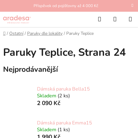
Přejít
Příspěvek od pojišťovny až 4 000 Kč
na
Hledat
NÁKUP
obsah
KOŠÍK
Domů
/
Ostatní
/
Paruky dle lokality
/
Paruky Teplice
Paruky Teplice
, Strana 24
Nejprodávanější
Dámská paruka Bella15
Skladem
(2 ks)
2 090 Kč
Dámská paruka Emma15
Skladem
(1 ks)
1 990 Kč