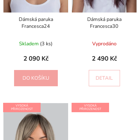
Dámská paruka
Dámská paruka
Francesca24
Francesca30
Skladem
(3 ks)
Vyprodáno
2 090 Kč
2 490 Kč
DO KOŠÍKU
DETAIL
VYSOKÁ
VYSOKÁ
PŘIROZENOST
PŘIROZENOST