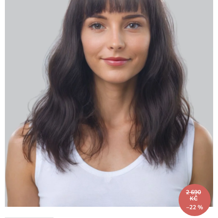
2 690
KČ
–22 %