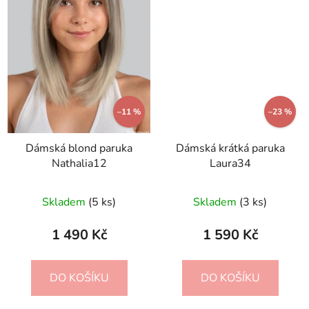
–11 %
–23 %
Dámská blond paruka
Dámská krátká paruka
Nathalia12
Laura34
Skladem
(5 ks)
Skladem
(3 ks)
1 490 Kč
1 590 Kč
DO KOŠÍKU
DO KOŠÍKU