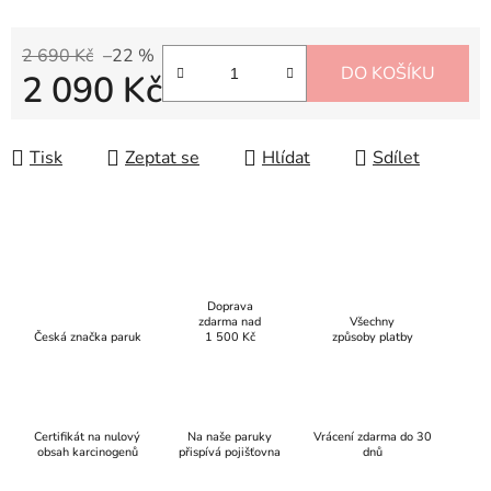
2 690 Kč
–22 %
DO KOŠÍKU
2 090 Kč
Měrná cena:
Tisk
Zeptat se
Hlídat
Sdílet
Doprava
zdarma nad
Všechny
Česká značka paruk
1 500 Kč
způsoby platby
Certifikát na nulový
Na naše paruky
Vrácení zdarma do 30
obsah karcinogenů
přispívá pojišťovna
dnů