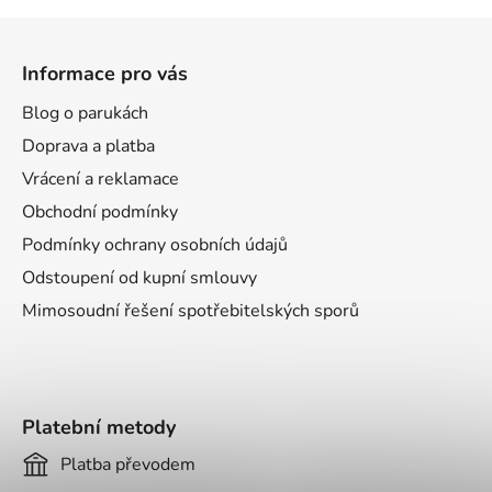
Z
á
Informace pro vás
p
a
Blog o parukách
t
Doprava a platba
í
Vrácení a reklamace
Obchodní podmínky
Podmínky ochrany osobních údajů
Odstoupení od kupní smlouvy
Mimosoudní řešení spotřebitelských sporů
Platební metody
Platba převodem