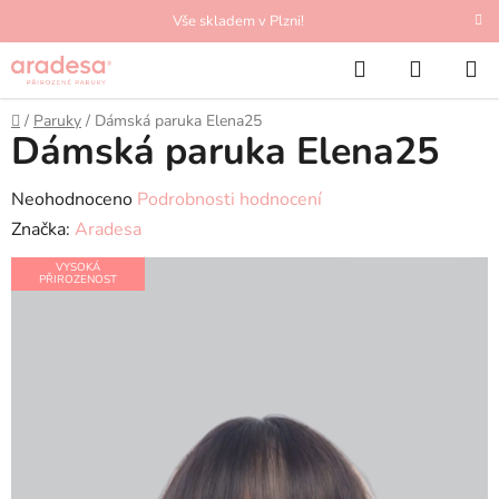
Přejít
Vše skladem v Plzni!
na
Hledat
NÁKUP
obsah
KOŠÍK
Domů
/
Paruky
/
Dámská paruka Elena25
Dámská paruka Elena25
Průměrné
Neohodnoceno
Podrobnosti hodnocení
hodnocení
Značka:
Aradesa
produktu
VYSOKÁ
PŘIROZENOST
je
0,0
z
5
hvězdiček.