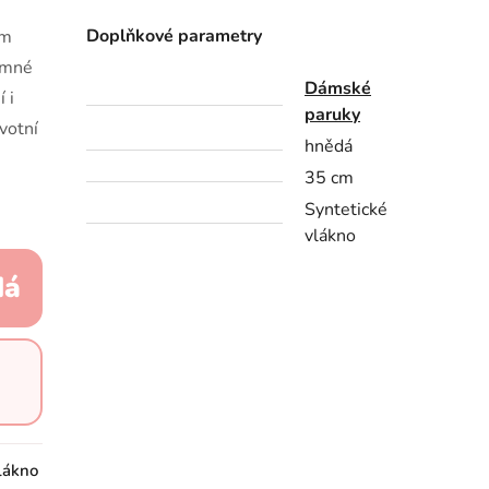
Doplňkové parametry
ým
Jemné
Dámské
 i
paruky
avotní
hnědá
35 cm
Syntetické
vlákno
dá
lákno