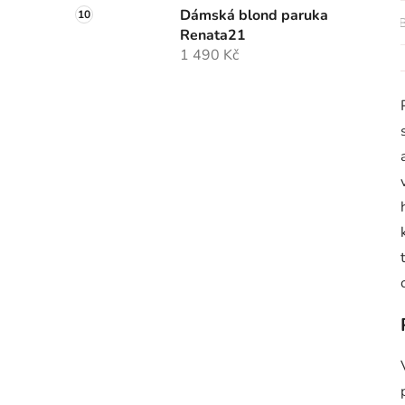
Dámská blond paruka
B
Renata21
1 490 Kč