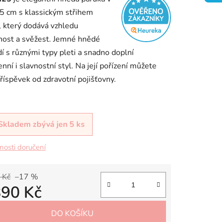
5 cm s klassickým střihem
 který dodává vzhledu
nost a svěžest. Jemné hnědé
dí s různými typy pleti a snadno doplní
ek.
nní i slavnostní styl. Na její pořízení můžete
příspěvek od zdravotní pojišťovny.
Skladem
zbývá jen 5 ks
osti doručení
 Kč
–17 %
890 Kč
 cena:
DO KOŠÍKU