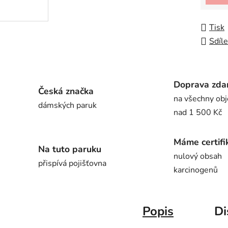
Tisk
Sdíle
Doprava zda
Česká značka
na všechny ob
dámských paruk
nad 1 500 Kč
Máme certifi
Na tuto paruku
nulový obsah
přispívá pojišťovna
karcinogenů
Popis
Di