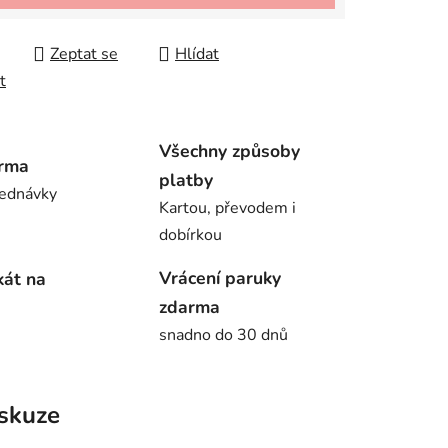
Zeptat se
Hlídat
t
Všechny způsoby
rma
platby
jednávky
Kartou, převodem i
dobírkou
Vrácení paruky
kát na
zdarma
snadno do 30 dnů
skuze