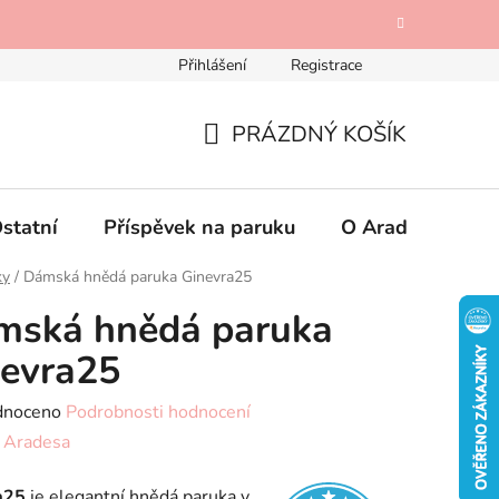
Přihlášení
Registrace
Odstoupení od kupní smlouvy
Mimosoudní řešení spotřebi
PRÁZDNÝ KOŠÍK
NÁKUPNÍ
KOŠÍK
statní
Příspěvek na paruku
O Aradese
K
ky
/
Dámská hnědá paruka Ginevra25
mská hnědá paruka
evra25
né
dnoceno
Podrobnosti hodnocení
ení
:
Aradesa
tu
a25
je elegantní hnědá paruka v