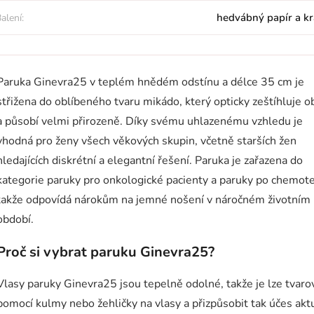
hedvábný papír a kr
alení:
Paruka Ginevra25 v teplém hnědém odstínu a délce 35 cm je
střižena do oblíbeného tvaru mikádo, který opticky zeštíhluje ob
a působí velmi přirozeně. Díky svému uhlazenému vzhledu je
vhodná pro ženy všech věkových skupin, včetně starších žen
hledajících diskrétní a elegantní řešení. Paruka je zařazena do
kategorie paruky pro onkologické pacienty a paruky po chemote
takže odpovídá nárokům na jemné nošení v náročném životním
období.
Proč si vybrat paruku Ginevra25?
Vlasy paruky Ginevra25 jsou tepelně odolné, takže je lze tvaro
pomocí kulmy nebo žehličky na vlasy a přizpůsobit tak účes akt