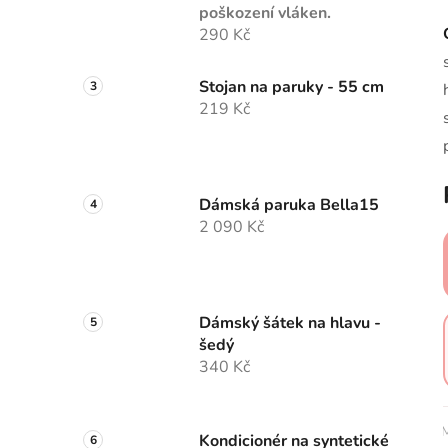
poškození vláken.
290 Kč
Stojan na paruky - 55 cm
219 Kč
Dámská paruka Bella15
2 090 Kč
Dámský šátek na hlavu -
šedý
340 Kč
M
Kondicionér na syntetické