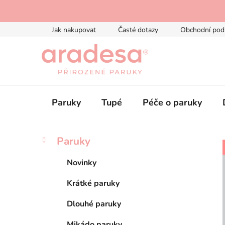
Přejít
na
obsah
Jak nakupovat
Časté dotazy
Obchodní pod
Paruky
Tupé
Péče o paruky
P
K
Přeskočit
Paruky
a
kategorie
o
t
s
Novinky
e
t
g
Krátké paruky
r
o
a
r
Dlouhé paruky
i
n
e
Mikádo paruky