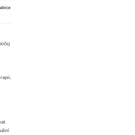
abice
ličej
rapii,
vat
uální