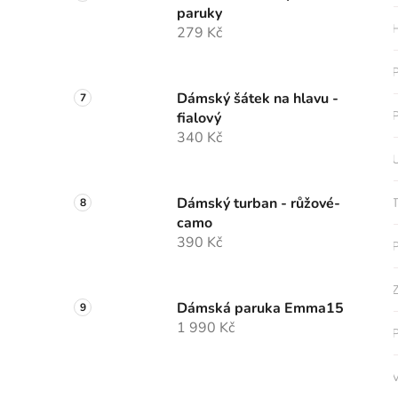
paruky
H
279 Kč
P
Dámský šátek na hlavu -
P
fialový
340 Kč
U
Dámský turban - růžové-
T
camo
390 Kč
P
Z
Dámská paruka Emma15
1 990 Kč
P
V