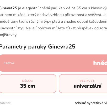
Ginevra25
je elegantní hnědá paruka v délce 35 cm s klassick
střihem mikádo, který dodává vzhledu přirozenost a svěžest. 
hnědé tóny ladí s různými typy pleti a snadno doplní každodenní
slavnostní styl. Na její pořízení můžete získat příspěvek od zdr
pojišťovny.
Parametry paruky Ginevra25
hně
BARVA:
DÉLKA:
VELIKOST:
35 cm
univerzální
odolné syntetické v
ateriál: