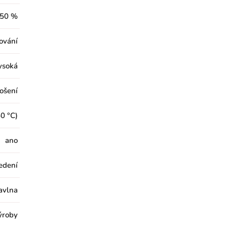
50 %
cování
ysoká
ošení
0 °C)
ano
edení
avlna
výroby