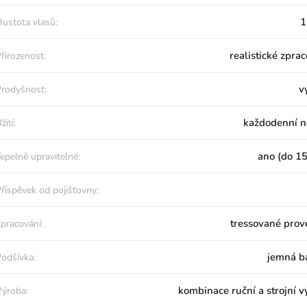
1
ustota vlasů:
realistické zpra
řirozenost:
v
rodyšnost:
každodenní n
žití:
ano (do 15
epelně upravitelné:
říspěvek od pojišťovny:
tressované prov
pracování:
jemná b
odšívka:
kombinace ruční a strojní 
ýroba: