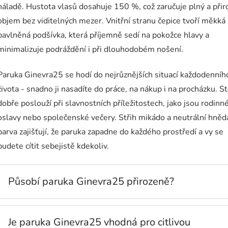
náladě. Hustota vlasů dosahuje 150 %, což zaručuje plný a při
objem bez viditelných mezer. Vnitřní stranu čepice tvoří měkká
bavlněná podšívka, která příjemně sedí na pokožce hlavy a
minimalizuje podráždění i při dlouhodobém nošení.
Paruka Ginevra25 se hodí do nejrůznějších situací každodenníh
života - snadno ji nasadíte do práce, na nákup i na procházku. S
dobře poslouží při slavnostních příležitostech, jako jsou rodinn
oslavy nebo společenské večery. Střih mikádo a neutrální hněd
barva zajišťují, že paruka zapadne do každého prostředí a vy se
budete cítit sebejistě kdekoliv.
Působí paruka Ginevra25 přirozeně?
Je paruka Ginevra25 vhodná pro citlivou