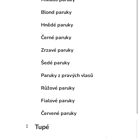
n
í
Blond paruky
p
a
Hnědé paruky
n
Černé paruky
e
l
Zrzavé paruky
Šedé paruky
Paruky z pravých vlasů
Růžové paruky
Fialové paruky
Červené paruky
Tupé