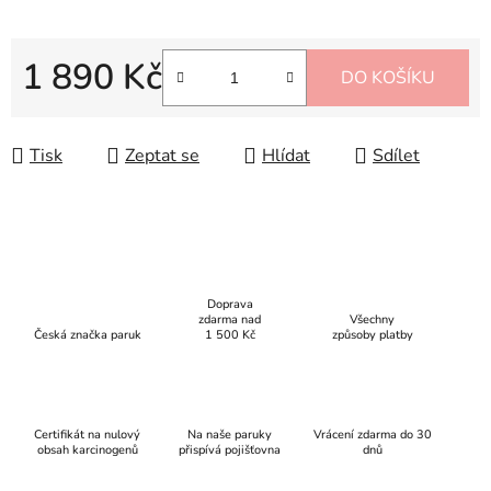
1 890 Kč
DO KOŠÍKU
Měrná cena:
Tisk
Zeptat se
Hlídat
Sdílet
Doprava
zdarma nad
Všechny
Česká značka paruk
1 500 Kč
způsoby platby
Certifikát na nulový
Na naše paruky
Vrácení zdarma do 30
obsah karcinogenů
přispívá pojišťovna
dnů