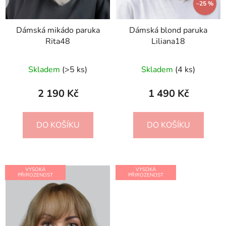
–25 %
Dámská mikádo paruka
Dámská blond paruka
Rita48
Liliana18
Skladem
(>5 ks)
Skladem
(4 ks)
2 190 Kč
1 490 Kč
DO KOŠÍKU
DO KOŠÍKU
VYSOKÁ
VYSOKÁ
PŘIROZENOST
PŘIROZENOST