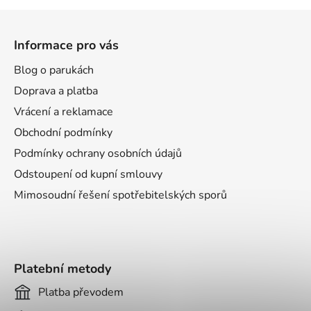
Z
á
Informace pro vás
p
a
Blog o parukách
t
Doprava a platba
í
Vrácení a reklamace
Obchodní podmínky
Podmínky ochrany osobních údajů
Odstoupení od kupní smlouvy
Mimosoudní řešení spotřebitelských sporů
Platební metody
Platba převodem