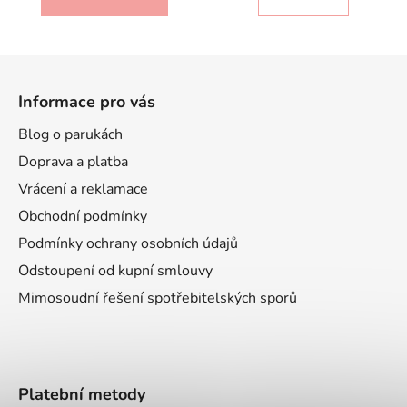
Z
á
Informace pro vás
p
a
Blog o parukách
t
Doprava a platba
í
Vrácení a reklamace
Obchodní podmínky
Podmínky ochrany osobních údajů
Odstoupení od kupní smlouvy
Mimosoudní řešení spotřebitelských sporů
Platební metody