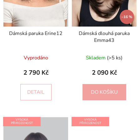
–16 %
Dámská paruka Erine12
Dámská dlouhá paruka
Emma43
Vyprodáno
Skladem
(>5 ks)
2 790 Kč
2 090 Kč
DETAIL
DO KOŠÍKU
VYSOKÁ
VYSOKÁ
PŘIROZENOST
PŘIROZENOST