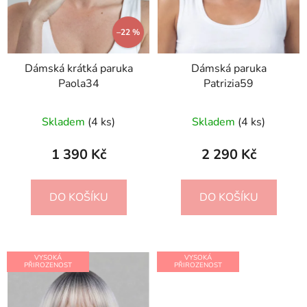
–22 %
Dámská krátká paruka
Dámská paruka
Paola34
Patrizia59
Skladem
(4 ks)
Skladem
(4 ks)
1 390 Kč
2 290 Kč
DO KOŠÍKU
DO KOŠÍKU
VYSOKÁ
VYSOKÁ
PŘIROZENOST
PŘIROZENOST