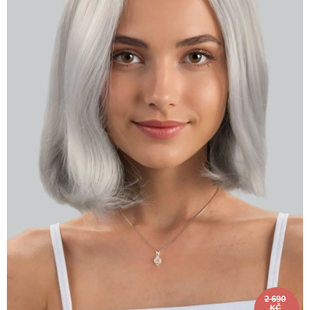
2 690
KČ