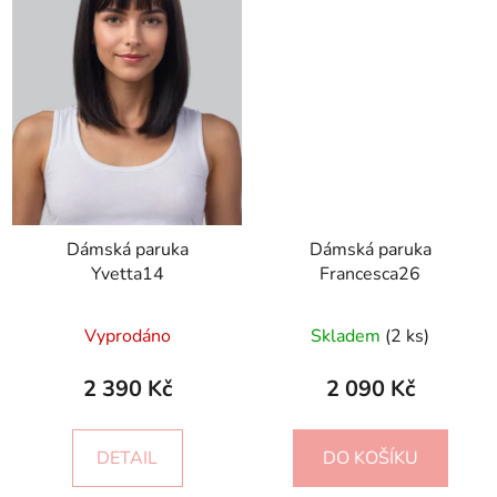
Dámská paruka
Dámská paruka
Yvetta14
Francesca26
Vyprodáno
Skladem
(2 ks)
2 390 Kč
2 090 Kč
DETAIL
DO KOŠÍKU