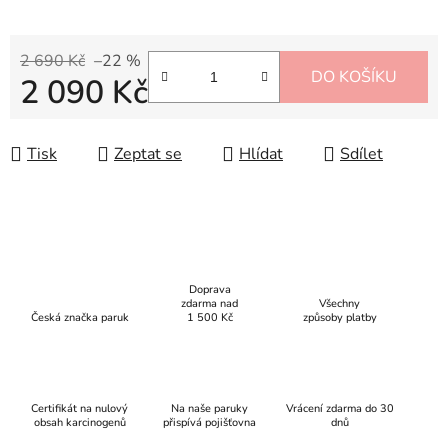
2 690 Kč
–22 %
DO KOŠÍKU
2 090 Kč
Měrná cena:
Tisk
Zeptat se
Hlídat
Sdílet
Doprava
zdarma nad
Všechny
Česká značka paruk
1 500 Kč
způsoby platby
Certifikát na nulový
Na naše paruky
Vrácení zdarma do 30
obsah karcinogenů
přispívá pojišťovna
dnů