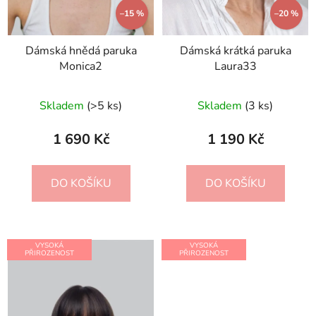
–15 %
–20 %
Dámská hnědá paruka
Dámská krátká paruka
Monica2
Laura33
Skladem
(>5 ks)
Skladem
(3 ks)
1 690 Kč
1 190 Kč
DO KOŠÍKU
DO KOŠÍKU
VYSOKÁ
VYSOKÁ
PŘIROZENOST
PŘIROZENOST