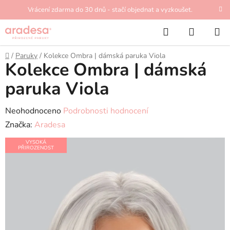
Přejít
Vrácení zdarma do 30 dnů - stačí objednat a vyzkoušet.
na
Hledat
NÁKUP
obsah
KOŠÍK
Domů
/
Paruky
/
Kolekce Ombra | dámská paruka Viola
Kolekce Ombra | dámská
paruka Viola
Průměrné
Neohodnoceno
Podrobnosti hodnocení
hodnocení
Značka:
Aradesa
produktu
VYSOKÁ
PŘIROZENOST
je
0,0
z
5
hvězdiček.