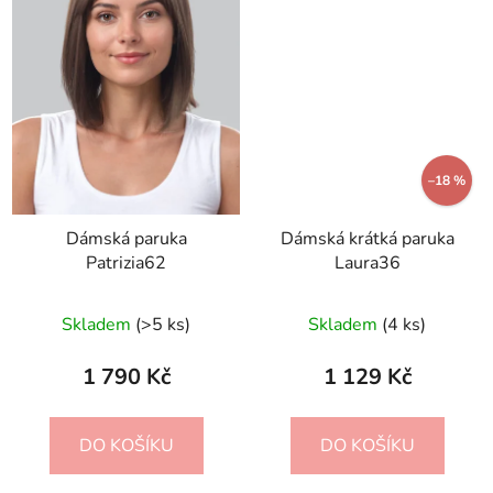
–18 %
Dámská paruka
Dámská krátká paruka
Patrizia62
Laura36
Skladem
(>5 ks)
Skladem
(4 ks)
1 790 Kč
1 129 Kč
DO KOŠÍKU
DO KOŠÍKU