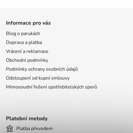
Z
á
Informace pro vás
p
a
Blog o parukách
t
Doprava a platba
í
Vrácení a reklamace
Obchodní podmínky
Podmínky ochrany osobních údajů
Odstoupení od kupní smlouvy
Mimosoudní řešení spotřebitelských sporů
Platební metody
Platba převodem