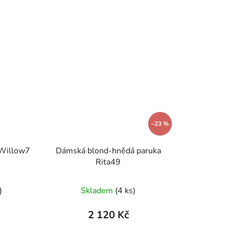
–23 %
 Willow7
Dámská blond-hnědá paruka
Rita49
Průměrné
)
Skladem
(4 ks)
hodnocení
produktu
2 120 Kč
je