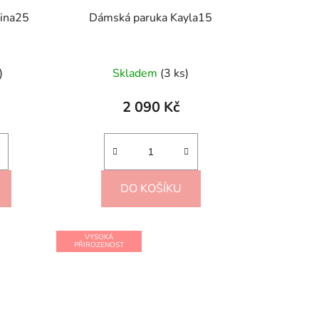
ina25
Dámská paruka Kayla15
)
Skladem
(3 ks)
2 090 Kč
DO KOŠÍKU
VYSOKÁ
PŘIROZENOST