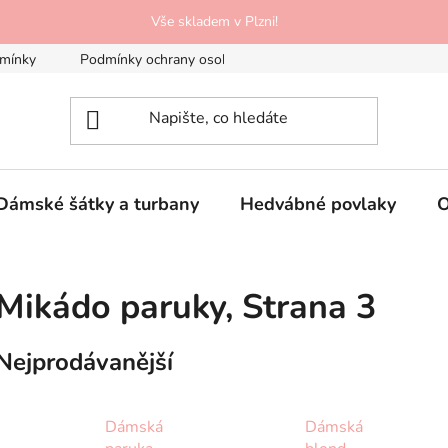
Vše skladem v Plzni!
mínky
Podmínky ochrany osobních údajů
Doprava a platba
Dámské šátky a turbany
Hedvábné povlaky
O
Mikádo paruky
, Strana 3
Nejprodávanější
Dámská
Dámská