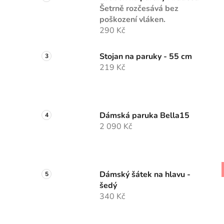
Šetrně rozčesává bez
poškození vláken.
290 Kč
Stojan na paruky - 55 cm
219 Kč
Dámská paruka Bella15
2 090 Kč
Dámský šátek na hlavu -
šedý
340 Kč