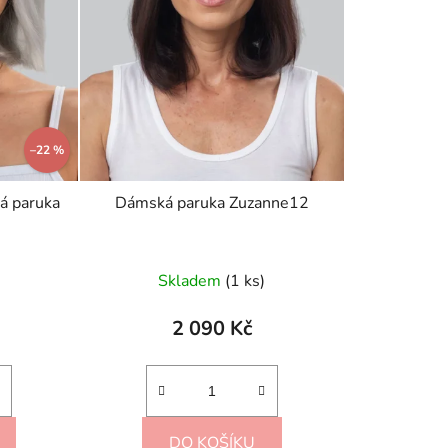
t
ů
–22 %
á paruka
Dámská paruka Zuzanne12
Skladem
(1 ks)
2 090 Kč
DO KOŠÍKU