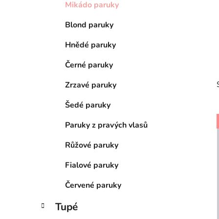
e
n
Mikádo paruky
í
Blond paruky
p
a
Hnědé paruky
n
Černé paruky
e
l
Zrzavé paruky
Šedé paruky
Paruky z pravých vlasů
Růžové paruky
i
Fialové paruky
Červené paruky
Tupé