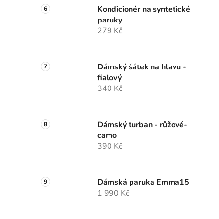
Kondicionér na syntetické
paruky
279 Kč
Dámský šátek na hlavu -
fialový
340 Kč
Dámský turban - růžové-
camo
390 Kč
Dámská paruka Emma15
1 990 Kč