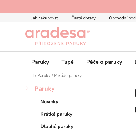
Přejít
na
obsah
Jak nakupovat
Časté dotazy
Obchodní pod
Paruky
Tupé
Péče o paruky
Domů
/
Paruky
/
Mikádo paruky
P
K
Přeskočit
Paruky
a
kategorie
o
t
s
Novinky
e
t
g
Krátké paruky
r
o
a
r
Dlouhé paruky
i
n