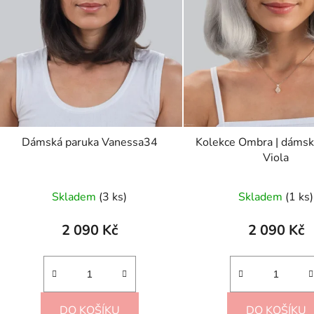
u
k
t
ů
Dámská paruka Vanessa34
Kolekce Ombra | dámsk
Viola
Skladem
(3 ks)
Skladem
(1 ks)
2 090 Kč
2 090 Kč
DO KOŠÍKU
DO KOŠÍKU