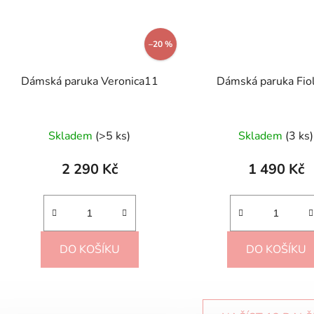
–20 %
Dámská paruka Veronica11
Dámská paruka Fio
Průměr
Skladem
(>5 ks)
Skladem
(3 ks)
hodnoc
produk
2 290 Kč
1 490 Kč
je
4,5
z
5
DO KOŠÍKU
DO KOŠÍKU
hvězdič