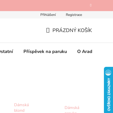
Přihlášení
Registrace
Odstoupení od kupní smlouvy
Mimosoudní řešení spotřebi
PRÁZDNÝ KOŠÍK
NÁKUPNÍ
KOŠÍK
statní
Příspěvek na paruku
O Aradese
K
Dámská
Dámská
blond