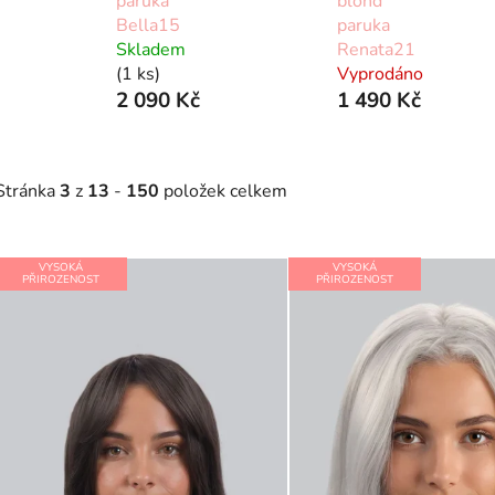
paruka
blond
Bella15
paruka
Skladem
Renata21
(1 ks)
Vyprodáno
2 090 Kč
1 490 Kč
Stránka
3
z
13
-
150
položek celkem
V
VYSOKÁ
VYSOKÁ
ý
PŘIROZENOST
PŘIROZENOST
p
s
p
r
o
d