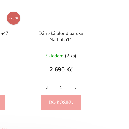
–25 %
la47
Dámská blond paruka
Nathalia11
né
Skladem
(2 ks)
ení
tu
2 690 Kč
DO KOŠÍKU
ek.